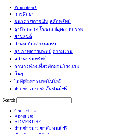
Promotion+
การศึกษา
ธนาคาร|การเงิน|หลักทรัพย์
ธุรกิจ|ตลาด|โฆษณา|อุตสาหกรรม
ยานยนต์
สังคม บันเทิง กอสซิป
สุขภาพ|การแพทย์|ความงาม
อสังหาริมทรัพย์
อาหารท่องเที่ยวพักผ่อนโรงแรม
อื่นๆ
ไอที|สื่อสาร|เทคโนโลยี
ฝากข่าวประชาสัมพันธ์ฟรี
Search
Contact Us
About Us
ADVERTISE
ฝากข่าวประชาสัมพันธ์ฟรี