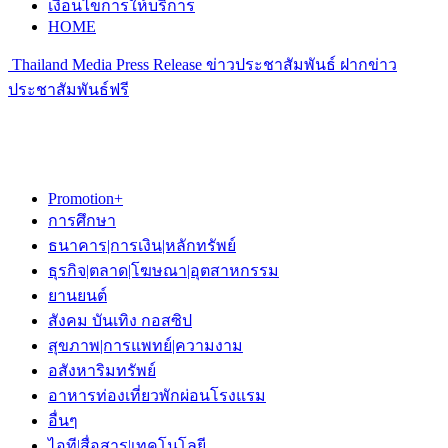
เงื่อนไขการให้บริการ
HOME
Thailand Media Press Release ข่าวประชาสัมพันธ์ ฝากข่าว
ประชาสัมพันธ์ฟรี
Promotion+
การศึกษา
ธนาคาร|การเงิน|หลักทรัพย์
ธุรกิจ|ตลาด|โฆษณา|อุตสาหกรรม
ยานยนต์
สังคม บันเทิง กอสซิป
สุขภาพ|การแพทย์|ความงาม
อสังหาริมทรัพย์
อาหารท่องเที่ยวพักผ่อนโรงแรม
อื่นๆ
ไอที|สื่อสาร|เทคโนโลยี