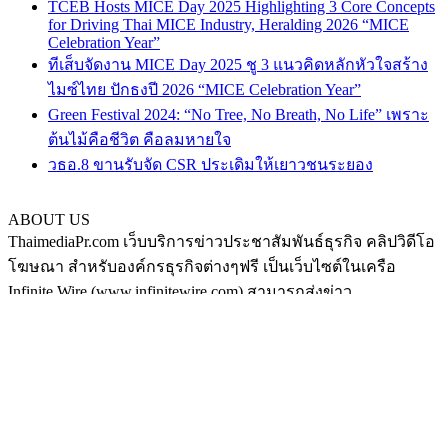
TCEB Hosts MICE Day 2025 Highlighting 3 Core Concepts
for Driving Thai MICE Industry, Heralding 2026 “MICE
Celebration Year”
ทีเส็บจัดงาน MICE Day 2025 ชู 3 แนวคิดหลักหัวใจสร้าง
ไมซ์ไทย ปักธงปี 2026 “MICE Celebration Year”
Green Festival 2024: “No Tree, No Breath, No Life” เพราะ
ต้นไม้คือชีวิต คือลมหายใจ
วธอ.8 ขานรับจัด CSR ประเดิมให้เยาวชนระยอง
ABOUT US
ThaimediaPr.com เว็บบริการข่าวประชาสัมพันธ์ธุรกิจ คลิปวิดีโอ
โฆษณา สำหรับองค์กรธุรกิจต่างๆฟรี เป็นเว็บไซต์ในเครือ
Infinite Wire (www.infinitewire.com) สามารถส่งข่าว
ประชาสัมพันธ์หรือคลิปวิดีโอโฆษณา ในรูปแบบภาษาไทย และ
ภาษาอังกฤษ ได้ที่ thaimediapr@gmail.com หรือสามารถฝากข่าว
ได้เองที่ https://www.thaimediapr.com/free-public-relation/ ติดตาม
เราทาง Social media ได้ที่
http://www.facebook.com/BokLaoKhaoPr
https://plus.google.com/u/0/117075194708380101540/posts