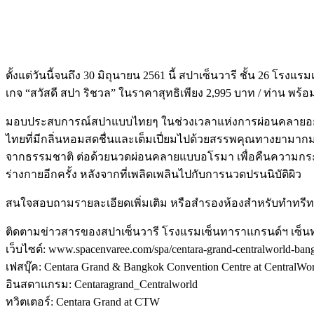
ไทยที่มีกลิ่นหอมสดชื่นและเต็มเปี่ยมไปด้วยสรรพคุณทางยามากม
จากธรรมชาติ ต่อด้วยนวดผ่อนคลายแบบอโรมา เพื่อคืนความกระปรี้
ร่างกายอีกครั้ง หลังจากที่เพลิดเพลินไปกับการนวดปรนนิบัติผิว
สนใจสอบถามรายละเอียดเพิ่มเติม หรือสำรองห้องสำหรับทำทรีทเม้นท์
ติดตามข่าวสารของสปาเซ็นวารี โรงแรมเซ็นทาราแกรนด์ฯ เซ็นทรัล
เว็บไซต์: www.spacenvaree.com/spa/centara-grand-centralworld-ban
เฟสบุ๊ค: Centara Grand & Bangkok Convention Centre at CentralWo
อินสตาแกรม: Centaragrand_Centralworld
ทวิตเตอร์: Centara Grand at CTW
TAGS
Sawasdee Spa Ritual
ขจัดสารพิษ
ขัดผิวด้วยสมุนไพรไทยและใยบวบจากธรรมชาติ
ดีท็อกซ์
ตะไคร้
นวดอโรมา
ผิวสดชื่น