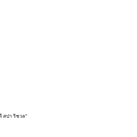
ดี สปา ริชวล”