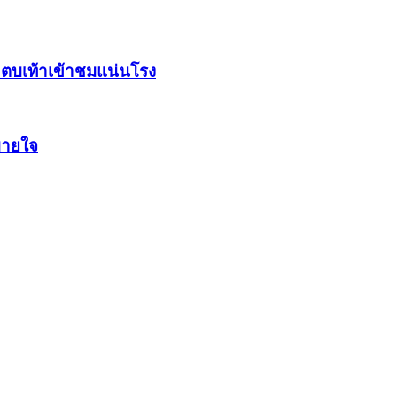
มุ่งหวังให้ทุกคนหันมาสนใจดูแลสุขภาพจิต มีสติ สมาธิ เกิดปัญญา
ar”