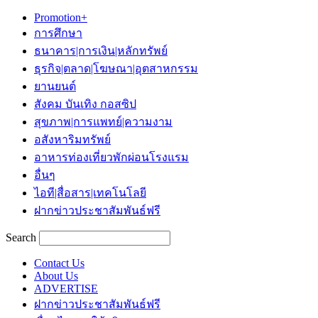
Promotion+
การศึกษา
ธนาคาร|การเงิน|หลักทรัพย์
ธุรกิจ|ตลาด|โฆษณา|อุตสาหกรรม
ยานยนต์
สังคม บันเทิง กอสซิป
สุขภาพ|การแพทย์|ความงาม
อสังหาริมทรัพย์
อาหารท่องเที่ยวพักผ่อนโรงแรม
อื่นๆ
ไอที|สื่อสาร|เทคโนโลยี
ฝากข่าวประชาสัมพันธ์ฟรี
Search
Contact Us
About Us
ADVERTISE
ฝากข่าวประชาสัมพันธ์ฟรี