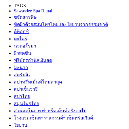
ฟรีบัตรกำนัลเงินสด
มะนาว
สครับผิว
สปาทรีทเม้นท์ใหม่ล่าสุด
สปาเซ็นวารี
สปาไทย
สมุนไพรไทย
ส่วนลดในการทำทรีทเม้นท์ครั้งต่อไป
โรงแรมเซ็นทาราแกรนด์ฯ เซ็นทรัลเวิลด์
ใยบวบ
ไพล
Facebook
Twitter
Google+
Pinterest
WhatsApp
Previous article
นนกุล เครียด !!! โหมงานหนักลุยถ่ายซีรีส์จีนยาว 4