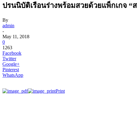
ปรนนิบัติเรือนร่างพร้อมสวยด้วยแพ็กเกจ “ส
By
admin
-
May 11, 2018
0
1263
Facebook
Twitter
Google+
Pinterest
WhatsApp
Print
ตั้งแต่วันนี้จนถึง 30 มิถุนายน 2561 นี้ สปาเซ็นวารี ชั้น 26
เกจ “สวัสดี สปา ริชวล” ในราคาสุทธิเพียง 2,995 บาท / ท่าน พร้อ
มอบประสบการณ์สปาแบบไทยๆ ในช่วงเวลาแห่งการผ่อนคลายอย่างแ