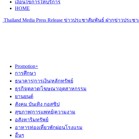
เงื่อนไขการให้บริการ
HOME
Thailand Media Press Release ข่าวประชาสัมพันธ์ ฝากข่าวประชาส
Promotion+
การศึกษา
ธนาคาร|การเงิน|หลักทรัพย์
ธุรกิจ|ตลาด|โฆษณา|อุตสาหกรรม
ยานยนต์
สังคม บันเทิง กอสซิป
สุขภาพ|การแพทย์|ความงาม
อสังหาริมทรัพย์
อาหารท่องเที่ยวพักผ่อนโรงแรม
อื่นๆ