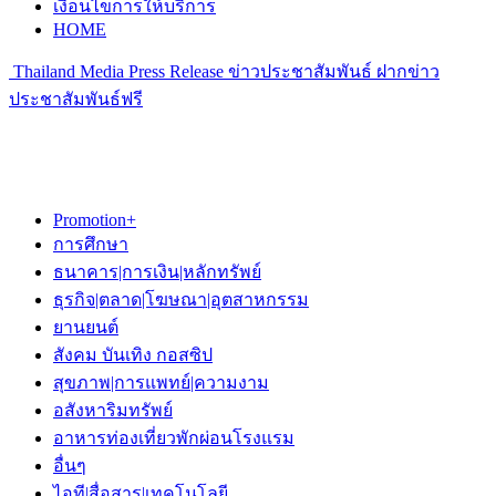
เงื่อนไขการให้บริการ
HOME
Thailand Media Press Release ข่าวประชาสัมพันธ์ ฝากข่าว
ประชาสัมพันธ์ฟรี
Promotion+
การศึกษา
ธนาคาร|การเงิน|หลักทรัพย์
ธุรกิจ|ตลาด|โฆษณา|อุตสาหกรรม
ยานยนต์
สังคม บันเทิง กอสซิป
สุขภาพ|การแพทย์|ความงาม
อสังหาริมทรัพย์
อาหารท่องเที่ยวพักผ่อนโรงแรม
อื่นๆ
ไอที|สื่อสาร|เทคโนโลยี