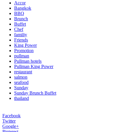
Accor
Bangkok
BBQ
Brunch
Buffet
Chef
familiy
Friends
King Power
Promotion
pullman
Pullman hotels
Pullman King Power
restaurant
salmon
seafood
Sunday
Sunday Brunch Buffet
thailand
Facebook
Twitter
Google+
Pinterest