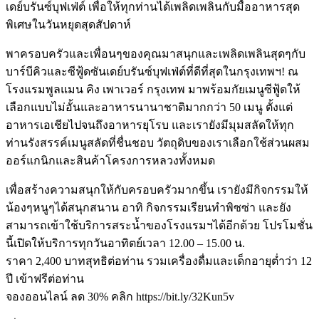
เดย์บรันซ์บุฟเฟ่ต์ เพื่อให้ทุกท่านได้เพลิดเพลินกับมื้ออาหารสุด
พิเศษในวันหยุดสุดสัปดาห์
พาครอบครัวและเพื่อนๆของคุณมาสนุกและเพลิดเพลินสุดๆกับ
บาร์บีคิวและซีฟู้ดซันเดย์บรันซ์บุฟเฟ่ต์ที่ดีที่สุดในกรุงเทพฯ! ณ
โรงแรมพูลแมน คิง เพาเวอร์ กรุงเทพ มาพร้อมกัยเมนูซีฟู้ดให้
เลือกแบบไม่อั้นและอาหารนานาชาติมากกว่า 50 เมนู ตั้งแต่
อาหารเอเชียไปจนถึงอาหารยุโรบ และเรายังมีมุมสลัดให้ทุก
ท่านรังสรรค์เมนูสลัดที่ชื่นชอบ วัตถุดิบของเราเลือกใช้ส่วนผสม
ออร์แกนิกและสินค้าโครงการหลวงทั้งหมด
เพื่อสร้างความสนุกให้กับครอบครัวมากขึ้น เรายังมีกิจกรรมให้
น้องๆหนูๆได้สนุกสนาน อาทิ กิจกรรมเรียนทำพิซซ่า และยัง
สามารถเข้าใช้บริการสระน้ำของโรงแรมฯได้อีกด้วย โปรโมชั่น
นี้เปิดให้บริการทุกวันอาทิตย์เวลา 12.00 – 15.00 น.
ราคา 2,400 บาทสุทธิต่อท่าน รวมเครื่องดื่มและเด็กอายุต่ำว่า 12
ปี เข้าฟรีต่อท่าน
จองออนไลน์ ลด 30% คลิก https://bit.ly/32Kun5v