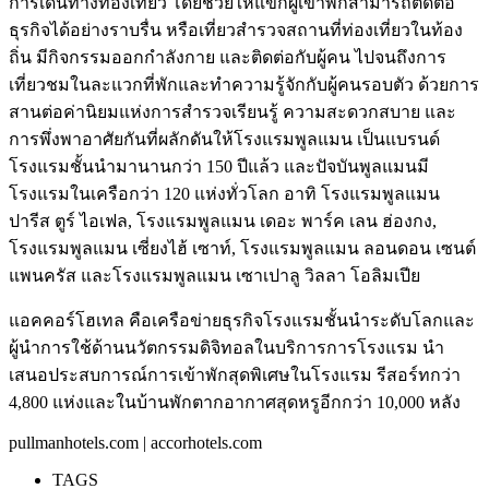
การเดินทางท่องเที่ยว โดยช่วยให้แขกผู้เข้าพักสามารถติดต่อ
ธุรกิจได้อย่างราบรื่น หรือเที่ยวสำรวจสถานที่ท่องเที่ยวในท้อง
ถิ่น มีกิจกรรมออกกำลังกาย และติดต่อกับผู้คน ไปจนถึงการ
เที่ยวชมในละแวกที่พักและทำความรู้จักกับผู้คนรอบตัว ด้วยการ
สานต่อค่านิยมแห่งการสำรวจเรียนรู้ ความสะดวกสบาย และ
การพึ่งพาอาศัยกันที่ผลักดันให้โรงแรมพูลแมน เป็นแบรนด์
โรงแรมชั้นนำมานานกว่า 150 ปีแล้ว และปัจบันพูลแมนมี
โรงแรมในเครือกว่า 120 แห่งทั่วโลก อาทิ โรงแรมพูลแมน
ปารีส ตูร์ ไอเฟล, โรงแรมพูลแมน เดอะ พาร์ค เลน ฮ่องกง,
โรงแรมพูลแมน เซี่ยงไฮ้ เซาท์, โรงแรมพูลแมน ลอนดอน เซนต์
แพนครัส และโรงแรมพูลแมน เซาเปาลู วิลลา โอลิมเปีย
แอคคอร์โฮเทล คือเครือข่ายธุรกิจโรงแรมชั้นนำระดับโลกและ
ผู้นำการใช้ด้านนวัตกรรมดิจิทอลในบริการการโรงแรม นำ
เสนอประสบการณ์การเข้าพักสุดพิเศษในโรงแรม รีสอร์ทกว่า
4,800 แห่งและในบ้านพักตากอากาศสุดหรูอีกกว่า 10,000 หลัง
pullmanhotels.com | accorhotels.com
TAGS