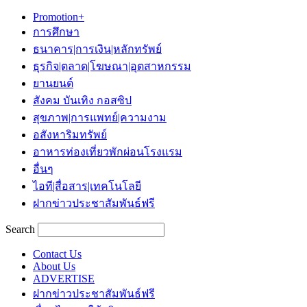
Promotion+
การศึกษา
ธนาคาร|การเงิน|หลักทรัพย์
ธุรกิจ|ตลาด|โฆษณา|อุตสาหกรรม
ยานยนต์
สังคม บันเทิง กอสซิป
สุขภาพ|การแพทย์|ความงาม
อสังหาริมทรัพย์
อาหารท่องเที่ยวพักผ่อนโรงแรม
อื่นๆ
ไอที|สื่อสาร|เทคโนโลยี
ฝากข่าวประชาสัมพันธ์ฟรี
Search
Contact Us
About Us
ADVERTISE
ฝากข่าวประชาสัมพันธ์ฟรี