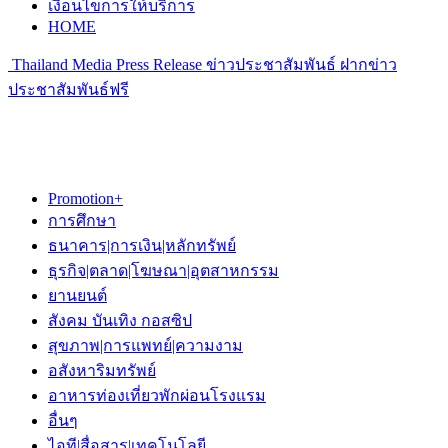
เงื่อนไขการให้บริการ
HOME
Thailand Media Press Release ข่าวประชาสัมพันธ์ ฝากข่าว
ประชาสัมพันธ์ฟรี
Promotion+
การศึกษา
ธนาคาร|การเงิน|หลักทรัพย์
ธุรกิจ|ตลาด|โฆษณา|อุตสาหกรรม
ยานยนต์
สังคม บันเทิง กอสซิป
สุขภาพ|การแพทย์|ความงาม
อสังหาริมทรัพย์
อาหารท่องเที่ยวพักผ่อนโรงแรม
อื่นๆ
ไอที|สื่อสาร|เทคโนโลยี