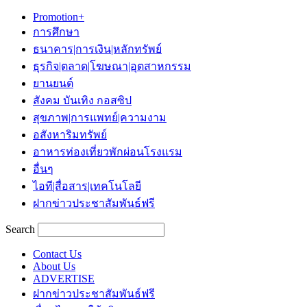
Promotion+
การศึกษา
ธนาคาร|การเงิน|หลักทรัพย์
ธุรกิจ|ตลาด|โฆษณา|อุตสาหกรรม
ยานยนต์
สังคม บันเทิง กอสซิป
สุขภาพ|การแพทย์|ความงาม
อสังหาริมทรัพย์
อาหารท่องเที่ยวพักผ่อนโรงแรม
อื่นๆ
ไอที|สื่อสาร|เทคโนโลยี
ฝากข่าวประชาสัมพันธ์ฟรี
Search
Contact Us
About Us
ADVERTISE
ฝากข่าวประชาสัมพันธ์ฟรี