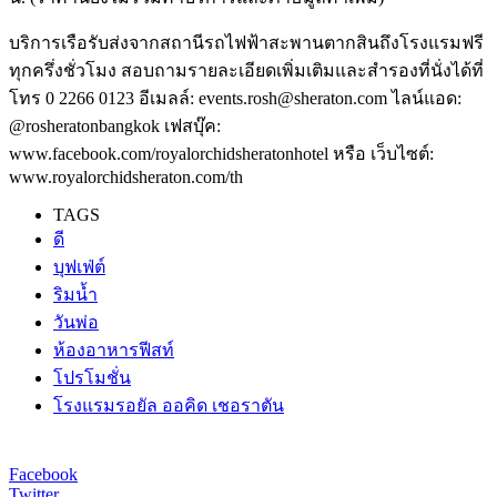
บริการเรือรับส่งจากสถานีรถไฟฟ้าสะพานตากสินถึงโรงแรมฟรี
ทุกครึ่งชั่วโมง สอบถามรายละเอียดเพิ่มเติมและสำรองที่นั่งได้ที่
โทร 0 2266 0123 อีเมลล์: events.rosh@sheraton.com ไลน์แอด:
@rosheratonbangkok เฟสบุ๊ค:
www.facebook.com/royalorchidsheratonhotel หรือ เว็บไซต์:
www.royalorchidsheraton.com/th
TAGS
ดี
บุฟเฟ่ต์
ริมน้ำ
วันพ่อ
ห้องอาหารฟีสท์
โปรโมชั่น
โรงแรมรอยัล ออคิด เชอราตัน
Facebook
Twitter