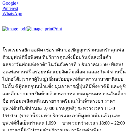
Google+
Pinterest
WhatsApp
Print
โรงแรมรอยัล ออคิด เชอราตัน ขอเชิญลูกๆร่วมบอกรักคุณพ่อ
ด้วยบุฟเฟ่ต์มื้อพิเศษ ที่บริการคุณทั้งมื้อบรันช์และมื้อค่ำ
ฉลอง“วันพ่อแห่งชาติ” ในวันอังคารที่ 5 ธันวาคม 2560 พิเศษ!
คุณพ่อทานฟรี อร่อยหนักแบบจัดเต็มเมื่อมาฉลองกัน 4 ท่านขึ้น
ไปต่อโต๊ะ(ราคาผู้ใหญ่) อิ่มอร่อยบุฟเฟ่ต์อาหารนานาชาติแบบ
ไม่อั้น ซีฟู้ดสดๆบนน้ำแข็ง มุมอาหารญี่ปุ่นที่มีทั้งซาซิมิ และซูชิ
และอีกมากมาย ปิดท้ายด้วยหลากหลายเมนูขนมหวานอันเลื่อง
ชื่อ พร้อมเพลิดเพลินบรรยากาศริมแม่น้ำเจ้าพระยา ราคา
บุฟเฟ่ต์บรันช์ท่านละ 2,000 บาท(สุทธิ) ระหว่างเวลา 11:30 –
15:00 น. (ราคานี้รวมค่าบริการและภาษีมูลค่าเพิ่มแล้ว) และ
บุฟเฟ่ต์มื้อเย็นท่านละ 1,090++ บาท ระหว่างเวลา 18:00 – 22:00
น. (ราคานี้ยังไม่รวมค่าบริการและภาษีมูลค่าเพิ่ม)