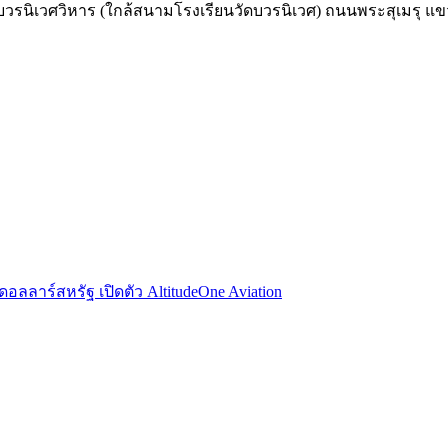
รนิเวศวิหาร (ใกล้สนามโรงเรียนวัดบวรนิเวศ) ถนนพระสุเมรุ 
นดอลลาร์สหรัฐ เปิดตัว AltitudeOne Aviation