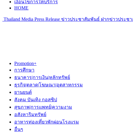
เงื่อนไขการให้บริการ
HOME
Thailand Media Press Release ข่าวประชาสัมพันธ์ ฝากข่าวประชาส
Promotion+
การศึกษา
ธนาคาร|การเงิน|หลักทรัพย์
ธุรกิจ|ตลาด|โฆษณา|อุตสาหกรรม
ยานยนต์
สังคม บันเทิง กอสซิป
สุขภาพ|การแพทย์|ความงาม
อสังหาริมทรัพย์
อาหารท่องเที่ยวพักผ่อนโรงแรม
อื่นๆ