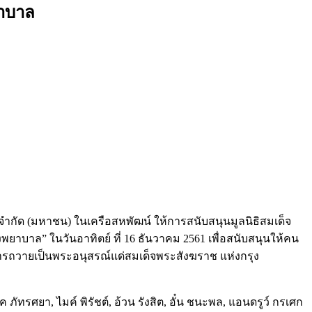
ยาบาล
ล จำกัด (มหาชน) ในเครือสหพัฒน์ ให้การสนับสนุนมูลนิธิสมเด็จ
ยาบาล” ในวันอาทิตย์ ที่ 16 ธันวาคม 2561 เพื่อสนับสนุนให้คน
ารถวายเป็นพระอนุสรณ์แด่สมเด็จพระสังฆราช แห่งกรุง
ภัทรศยา, ไมค์ พิรัชต์, อ้วน รังสิต, อั๋น ชนะพล, แอนดรูว์ กรเศก