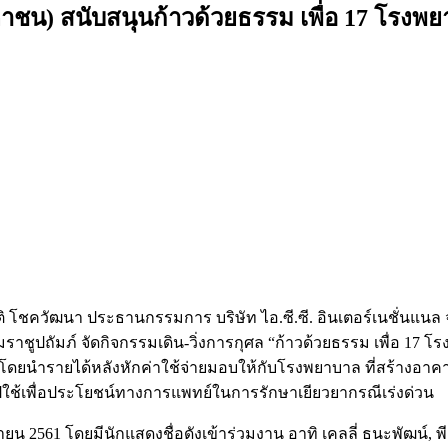
(มหาชน) สนับสนุนก้าวด้วยธรรม เพื่อ 17 โรงพ
ยรติ โชควัฒนา ประธานกรรมการ บริษัท ไอ.ซี.ซี. อินเตอร์เนชั่นแน
ถัมภ์ จัดกิจกรรมเดิน-วิ่งการกุศล “ก้าวด้วยธรรม เพื่อ 17 โรงพ
โดยนำรายได้หลังหักค่าใช้จ่ายมอบให้กับโรงพยาบาล ที่สร้างอาค
ใช้เพื่อประโยชน์ทางการแพทย์ในการรักษาเยียวยากรณีเร่งด่วน
น 2561 โดยมีนักแสดงชื่อดังเข้าร่วมงาน อาทิ เคลลี่ ธนะพัฒน์, พีค 