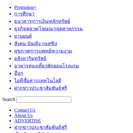
Promotion+
การศึกษา
ธนาคาร|การเงิน|หลักทรัพย์
ธุรกิจ|ตลาด|โฆษณา|อุตสาหกรรม
ยานยนต์
สังคม บันเทิง กอสซิป
สุขภาพ|การแพทย์|ความงาม
อสังหาริมทรัพย์
อาหารท่องเที่ยวพักผ่อนโรงแรม
อื่นๆ
ไอที|สื่อสาร|เทคโนโลยี
ฝากข่าวประชาสัมพันธ์ฟรี
Search
Contact Us
About Us
ADVERTISE
ฝากข่าวประชาสัมพันธ์ฟรี