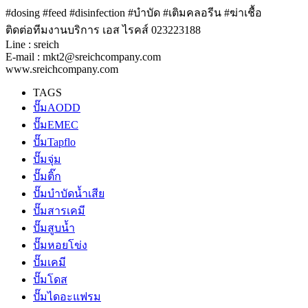
#dosing #feed #disinfection #บำบัด #เติมคลอรีน #ฆ่าเชื้อ
ติดต่อทีมงานบริการ เอส ไรคส์ 023223188
Line : sreich
E-mail : mkt2@sreichcompany.com
www.sreichcompany.com
TAGS
ปั๊มAODD
ปั๊มEMEC
ปั๊มTapflo
ปั๊มจุ่ม
ปั๊มติ๊ก
ปั๊มบำบัดน้ำเสีย
ปั๊มสารเคมี
ปั๊มสูบน้ำ
ปั๊มหอยโข่ง
ปั๊มเคมี
ปั๊มโดส
ปั๊มไดอะแฟรม