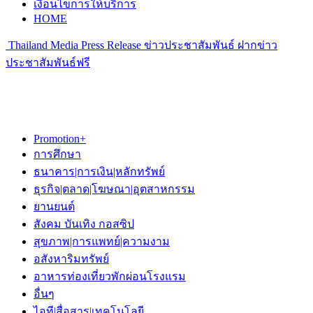
เงื่อนไขการให้บริการ
HOME
Thailand Media Press Release ข่าวประชาสัมพันธ์ ฝากข่าว
ประชาสัมพันธ์ฟรี
Promotion+
การศึกษา
ธนาคาร|การเงิน|หลักทรัพย์
ธุรกิจ|ตลาด|โฆษณา|อุตสาหกรรม
ยานยนต์
สังคม บันเทิง กอสซิป
สุขภาพ|การแพทย์|ความงาม
อสังหาริมทรัพย์
อาหารท่องเที่ยวพักผ่อนโรงแรม
อื่นๆ
ไอที|สื่อสาร|เทคโนโลยี