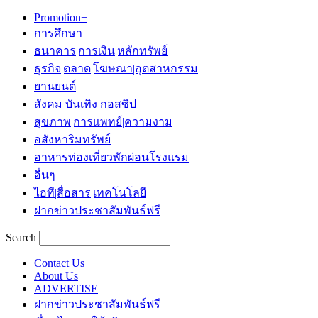
Promotion+
การศึกษา
ธนาคาร|การเงิน|หลักทรัพย์
ธุรกิจ|ตลาด|โฆษณา|อุตสาหกรรม
ยานยนต์
สังคม บันเทิง กอสซิป
สุขภาพ|การแพทย์|ความงาม
อสังหาริมทรัพย์
อาหารท่องเที่ยวพักผ่อนโรงแรม
อื่นๆ
ไอที|สื่อสาร|เทคโนโลยี
ฝากข่าวประชาสัมพันธ์ฟรี
Search
Contact Us
About Us
ADVERTISE
ฝากข่าวประชาสัมพันธ์ฟรี