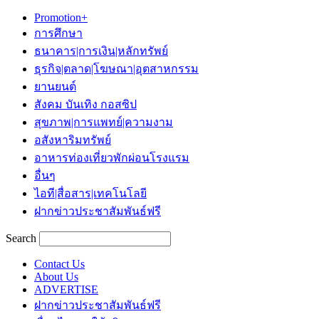
Promotion+
การศึกษา
ธนาคาร|การเงิน|หลักทรัพย์
ธุรกิจ|ตลาด|โฆษณา|อุตสาหกรรม
ยานยนต์
สังคม บันเทิง กอสซิป
สุขภาพ|การแพทย์|ความงาม
อสังหาริมทรัพย์
อาหารท่องเที่ยวพักผ่อนโรงแรม
อื่นๆ
ไอที|สื่อสาร|เทคโนโลยี
ฝากข่าวประชาสัมพันธ์ฟรี
Search
Contact Us
About Us
ADVERTISE
ฝากข่าวประชาสัมพันธ์ฟรี