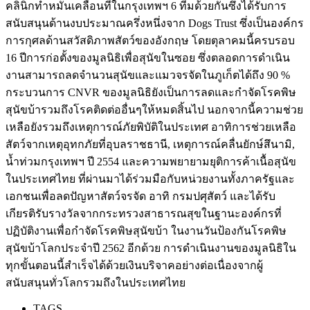
คลินิกทำหมันเคลื่อนที่ในกรุงเทพฯ 6 ทีมด้วยกันซึ่งได้รับการ
สนับสนุนด้านงบประมาณครึ่งหนึ่งจาก Dogs Trust ซึ่งเป็นองค์กร
การกุศลด้านสวัสดิภาพสัตว์ของอังกฤษ โดยตุลาคมนี้ครบรอบ
16 ปีการก่อตั้งของมูลนิธิเพื่อสุนัขในซอย ซึ่งตลอดการดำเนิน
งานสามารถลดจำนวนสุนัขและแมวจรจัดในภูเก็ตได้ถึง 90 %
กระบวนการ CNVR ของมูลนิธิยังเป็นการลดและกำจัดโรคพิษ
สุนัขบ้ารวมถึงโรคติดต่ออื่นๆให้หมดสิ้นไป นอกจากนี้ความช่วย
เหลือยังรวมถึงเหตุการณ์ภัยพิบัติในประเทศ อาทิการช่วยเหลือ
สัตว์จากเหตุอุทกภัยที่อุบลราชธานี, เหตุการณ์คลื่นยักษ์สึนามิ,
น้ำท่วมกรุงเทพฯ ปี 2554 และความพยายามยุติการค้าเนื้อสุนัข
ในประเทศไทย ที่ผ่านมาได้ร่วมมือกับหน่วยงานทั้งภาครัฐและ
เอกชนเพื่อลดปัญหาสัตว์จรจัด อาทิ กรมปศุสัตว์ และได้รับ
เกียรติรับรางวัลจากกระทรวงสาธารณสุขในฐานะองค์กรที่
ปฏิบัติงานเพื่อกำจัดโรคพิษสุนัขบ้า ในงานวันป้องกันโรคพิษ
สุนัขบ้าโลกประจำปี 2562 อีกด้วย การดำเนินงานของมูลนิธิใน
ทุกขั้นตอนนี้สำเร็จได้ด้วยเงินบริจาคอย่างต่อเนื่องจากผู้
สนับสนุนทั่วโลกรวมถึงในประเทศไทย
TAGS