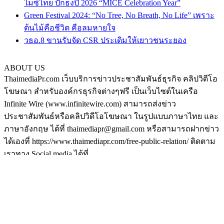
ไมซ์ไทย ปักธงปี 2026 “MICE Celebration Year”
Green Festival 2024: “No Tree, No Breath, No Life” เพราะ
ต้นไม้คือชีวิต คือลมหายใจ
วธอ.8 ขานรับจัด CSR ประเดิมให้เยาวชนระยอง
ABOUT US
ThaimediaPr.com เว็บบริการข่าวประชาสัมพันธ์ธุรกิจ คลิปวิดีโอ
โฆษณา สำหรับองค์กรธุรกิจต่างๆฟรี เป็นเว็บไซต์ในเครือ
Infinite Wire (www.infinitewire.com) สามารถส่งข่าว
ประชาสัมพันธ์หรือคลิปวิดีโอโฆษณา ในรูปแบบภาษาไทย และ
ภาษาอังกฤษ ได้ที่ thaimediapr@gmail.com หรือสามารถฝากข่าว
ได้เองที่ https://www.thaimediapr.com/free-public-relation/ ติดตาม
เราทาง Social media ได้ที่
http://www.facebook.com/BokLaoKhaoPr
https://plus.google.com/u/0/117075194708380101540/posts
http://www.pinterest.com/thaimediapr/
https://twitter.com/ThaimediaPr
FOLLOW US
กระเป๋า
|
ส้มใส
|
ดูหนัง
|
เหล้าบ๊วย
|
©