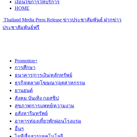
เงื่อนไขการให้บริการ
HOME
Thailand Media Press Release ข่าวประชาสัมพันธ์ ฝากข่าว
ประชาสัมพันธ์ฟรี
Promotion+
การศึกษา
ธนาคาร|การเงิน|หลักทรัพย์
ธุรกิจ|ตลาด|โฆษณา|อุตสาหกรรม
ยานยนต์
สังคม บันเทิง กอสซิป
สุขภาพ|การแพทย์|ความงาม
อสังหาริมทรัพย์
อาหารท่องเที่ยวพักผ่อนโรงแรม
อื่นๆ
ไอที|สื่อสาร|เทคโนโลยี