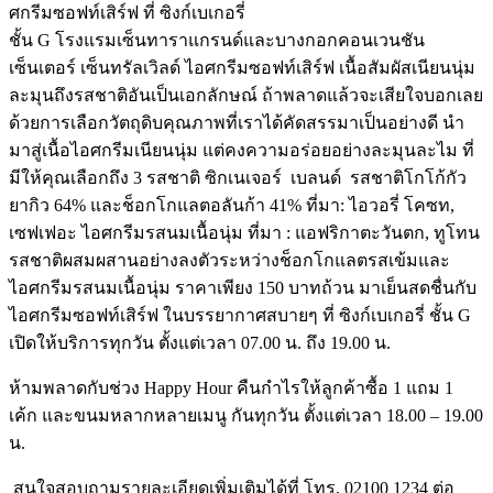
ศกรีมซอฟท์เสิร์ฟ ที่ ซิงก์เบเกอรี่
ชั้น G โรงแรมเซ็นทาราแกรนด์และบางกอกคอนเวนชัน
เซ็นเตอร์ เซ็นทรัลเวิลด์ ไอศกรีมซอฟท์เสิร์ฟ เนื้อสัมผัสเนียนนุ่ม
ละมุนถึงรสชาติอันเป็นเอกลักษณ์ ถ้าพลาดแล้วจะเสียใจบอกเลย
ด้วยการเลือกวัตถุดิบคุณภาพที่เราได้คัดสรรมาเป็นอย่างดี นำ
มาสู่เนื้อไอศกรีมเนียนนุ่ม แต่คงความอร่อยอย่างละมุนละไม ที่
มีให้คุณเลือกถึง 3 รสชาติ ซิกเนเจอร์ เบลนด์ รสชาติโกโก้กัว
ยากิว 64% และช็อกโกแลตอลันก้า 41% ที่มา: ไอวอรี่ โคซท,
เซฟเฟอะ ไอศกรีมรสนมเนื้อนุ่ม ที่มา : แอฟริกาตะวันตก, ทูโทน
รสชาติผสมผสานอย่างลงตัวระหว่างช็อกโกแลตรสเข้มและ
ไอศกรีมรสนมเนื้อนุ่ม ราคาเพียง 150 บาทถ้วน มาเย็นสดชื่นกับ
ไอศกรีมซอฟท์เสิร์ฟ ในบรรยากาศสบายๆ ที่ ซิงก์เบเกอรี่ ชั้น G
เปิดให้บริการทุกวัน ตั้งแต่เวลา 07.00 น. ถึง 19.00 น.
ห้ามพลาดกับช่วง Happy Hour คืนกำไรให้ลูกค้าซื้อ 1 แถม 1
เค้ก และขนมหลากหลายเมนู กันทุกวัน ตั้งแต่เวลา 18.00 – 19.00
น.
สนใจสอบถามรายละเอียดเพิ่มเติมได้ที่ โทร. 02100 1234 ต่อ