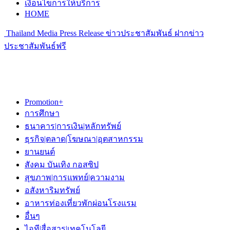
เงื่อนไขการให้บริการ
HOME
Thailand Media Press Release ข่าวประชาสัมพันธ์ ฝากข่าว
ประชาสัมพันธ์ฟรี
Promotion+
การศึกษา
ธนาคาร|การเงิน|หลักทรัพย์
ธุรกิจ|ตลาด|โฆษณา|อุตสาหกรรม
ยานยนต์
สังคม บันเทิง กอสซิป
สุขภาพ|การแพทย์|ความงาม
อสังหาริมทรัพย์
อาหารท่องเที่ยวพักผ่อนโรงแรม
อื่นๆ
ไอที|สื่อสาร|เทคโนโลยี