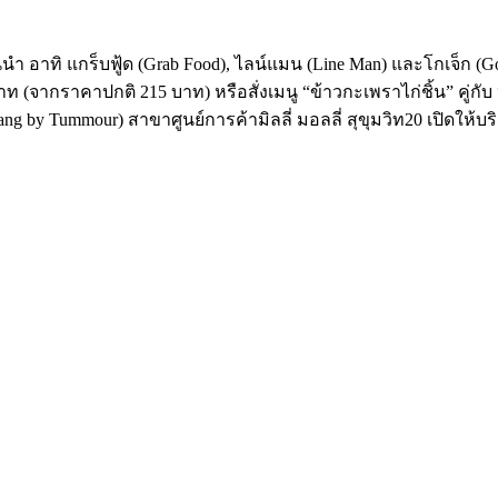
ชั้นนำ อาทิ แกร็บฟู้ด (Grab Food), ไลน์แมน (Line Man) และโกเจ็ก (G
าท (จากราคาปกติ 215 บาท) หรือสั่งเมนู “ข้าวกะเพราไก่ชิ้น” คู่ก
g by Tummour) สาขาศูนย์การค้ามิลลี่ มอลลี่ สุขุมวิท20 เปิดให้บริกา