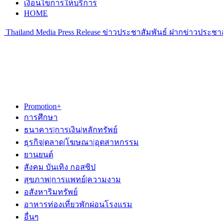
เงื่อนไขการให้บริการ
HOME
Thailand Media Press Release ข่าวประชาสัมพันธ์ ฝากข่าวประชาส
Promotion+
การศึกษา
ธนาคาร|การเงิน|หลักทรัพย์
ธุรกิจ|ตลาด|โฆษณา|อุตสาหกรรม
ยานยนต์
สังคม บันเทิง กอสซิป
สุขภาพ|การแพทย์|ความงาม
อสังหาริมทรัพย์
อาหารท่องเที่ยวพักผ่อนโรงแรม
อื่นๆ