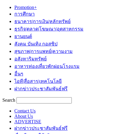
Promotion+
การศึกษา
ธนาคาร|การเงิน|หลักทรัพย์
ธุรกิจ|ตลาด|โฆษณา|อุตสาหกรรม
ยานยนต์
สังคม บันเทิง กอสซิป
สุขภาพ|การแพทย์|ความงาม
อสังหาริมทรัพย์
อาหารท่องเที่ยวพักผ่อนโรงแรม
อื่นๆ
ไอที|สื่อสาร|เทคโนโลยี
ฝากข่าวประชาสัมพันธ์ฟรี
Search
Contact Us
About Us
ADVERTISE
ฝากข่าวประชาสัมพันธ์ฟรี