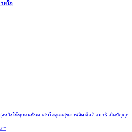
บายใจ
มุ่งหวังให้ทุกคนหันมาสนใจดูแลสุขภาพจิต มีสติ สมาธิ เกิดปัญญา
ar”