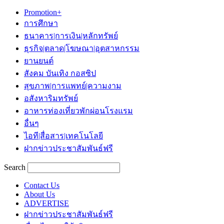
Promotion+
การศึกษา
ธนาคาร|การเงิน|หลักทรัพย์
ธุรกิจ|ตลาด|โฆษณา|อุตสาหกรรม
ยานยนต์
สังคม บันเทิง กอสซิป
สุขภาพ|การแพทย์|ความงาม
อสังหาริมทรัพย์
อาหารท่องเที่ยวพักผ่อนโรงแรม
อื่นๆ
ไอที|สื่อสาร|เทคโนโลยี
ฝากข่าวประชาสัมพันธ์ฟรี
Search
Contact Us
About Us
ADVERTISE
ฝากข่าวประชาสัมพันธ์ฟรี