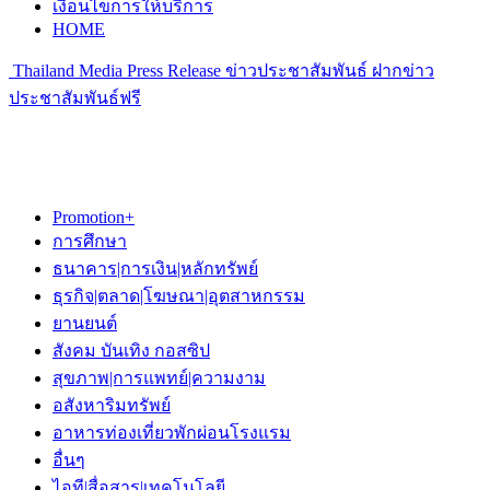
เงื่อนไขการให้บริการ
HOME
Thailand Media Press Release ข่าวประชาสัมพันธ์ ฝากข่าว
ประชาสัมพันธ์ฟรี
Promotion+
การศึกษา
ธนาคาร|การเงิน|หลักทรัพย์
ธุรกิจ|ตลาด|โฆษณา|อุตสาหกรรม
ยานยนต์
สังคม บันเทิง กอสซิป
สุขภาพ|การแพทย์|ความงาม
อสังหาริมทรัพย์
อาหารท่องเที่ยวพักผ่อนโรงแรม
อื่นๆ
ไอที|สื่อสาร|เทคโนโลยี