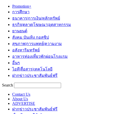
Promotion+
การศึกษา
ธนาคาร|การเงิน|หลักทรัพย์
ธุรกิจ|ตลาด|โฆษณา|อุตสาหกรรม
ยานยนต์
สังคม บันเทิง กอสซิป
สุขภาพ|การแพทย์|ความงาม
อสังหาริมทรัพย์
อาหารท่องเที่ยวพักผ่อนโรงแรม
อื่นๆ
ไอที|สื่อสาร|เทคโนโลยี
ฝากข่าวประชาสัมพันธ์ฟรี
Search
Contact Us
About Us
ADVERTISE
ฝากข่าวประชาสัมพันธ์ฟรี