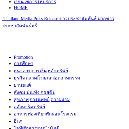
เงื่อนไขการให้บริการ
HOME
Thailand Media Press Release ข่าวประชาสัมพันธ์ ฝากข่าว
ประชาสัมพันธ์ฟรี
Promotion+
การศึกษา
ธนาคาร|การเงิน|หลักทรัพย์
ธุรกิจ|ตลาด|โฆษณา|อุตสาหกรรม
ยานยนต์
สังคม บันเทิง กอสซิป
สุขภาพ|การแพทย์|ความงาม
อสังหาริมทรัพย์
อาหารท่องเที่ยวพักผ่อนโรงแรม
อื่นๆ
ไอที|สื่อสาร|เทคโนโลยี