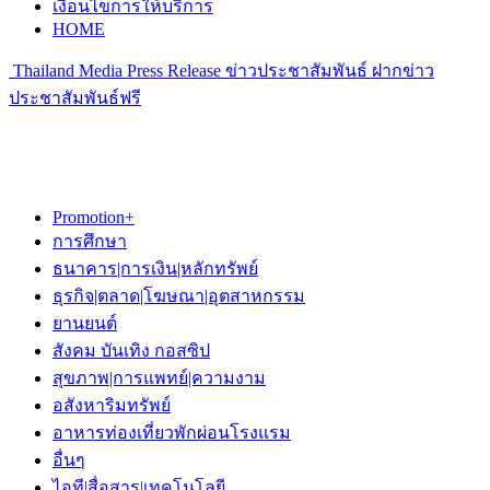
เงื่อนไขการให้บริการ
HOME
Thailand Media Press Release ข่าวประชาสัมพันธ์ ฝากข่าว
ประชาสัมพันธ์ฟรี
Promotion+
การศึกษา
ธนาคาร|การเงิน|หลักทรัพย์
ธุรกิจ|ตลาด|โฆษณา|อุตสาหกรรม
ยานยนต์
สังคม บันเทิง กอสซิป
สุขภาพ|การแพทย์|ความงาม
อสังหาริมทรัพย์
อาหารท่องเที่ยวพักผ่อนโรงแรม
อื่นๆ
ไอที|สื่อสาร|เทคโนโลยี