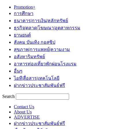
Promotion+
การศึกษา
ธนาคาร|การเงิน|หลักทรัพย์
ธุรกิจ|ตลาด|โฆษณา|อุตสาหกรรม
ยานยนต์
สังคม บันเทิง กอสซิป
สุขภาพ|การแพทย์|ความงาม
อสังหาริมทรัพย์
อาหารท่องเที่ยวพักผ่อนโรงแรม
อื่นๆ
ไอที|สื่อสาร|เทคโนโลยี
ฝากข่าวประชาสัมพันธ์ฟรี
Search
Contact Us
About Us
ADVERTISE
ฝากข่าวประชาสัมพันธ์ฟรี