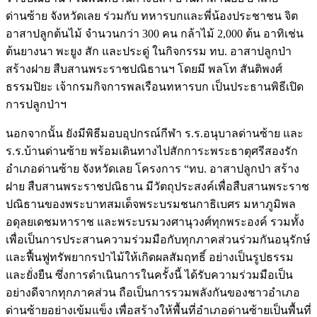
ด่านซ้าย จังหวัดเลย ร่วมกับ ทหารบกและพี่น้องประชาชน จิต
อาสาปลูกต้นไม้ จำนวนกว่า 300 คน กล้าไม้ 2,000 ต้น อาทิเช่น
ต้นยางนา พะยูง สัก และประดู่ ในกิจกรรม ทบ. อาสาปลูกป่า
สร้างฝาย สืบสานพระราชปณิธานฯ โดยมี พลโท สันติพงศ์
ธรรมปิยะ เจ้ากรมกิจการพลเรือนทหารบก เป็นประธานพิธีเปิด
การปลูกป่าฯ
นอกจากนั้น ยังมีพิธีมอบอุปกรณ์กีฬา ร.ร.อนุบาลด่านซ้าย และ
ร.ร.บ้านด่านซ้าย พร้อมเดินทางไปสักการะพระธาตุศรีสองรัก
อำเภอด่านซ้าย จังหวัดเลย โครงการ “ทบ. อาสาปลูกป่า สร้าง
ฝาย สืบสานพระราชปณิธาน มีวัตถุประสงค์เพื่อสืบสานพระราช
ปณิธานของพระบาทสมเด็จพระบรมชนกาธิเบศร มหาภูมิพล
อดุลยเดชมหาราช และพระบรมวงศานุวงศ์ทุกพระองค์ รวมทั้ง
เพื่อเป็นการประสานความร่วมมือกับทุกภาคส่วนร่วมกันอนุรักษ์
และฟื้นฟูทรัพยากรป่าไม้ให้เกิดผลสัมฤทธิ์ อย่างเป็นรูปธรรม
และยั่งยืน ซึ่งการดำเนินการในครั้งนี้ ได้รับความร่วมมือเป็น
อย่างดีจากทุกภาคส่วน ถือเป็นการรวมพลังกันของชาวอำเภอ
ด่านซ้ายอย่างเข้มแข็ง เพื่อสร้างให้พื้นที่อำเภอด่านซ้ายเป็นพื้นที่