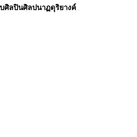
ศิลปินศิลปนาฏดุริยางค์