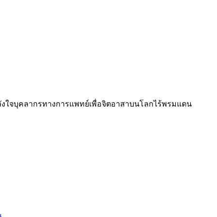
้กำลังใจบุคลากรทางการแพทย์เพื่อจิตอาสาบนโลกไร้พรมแดน
น