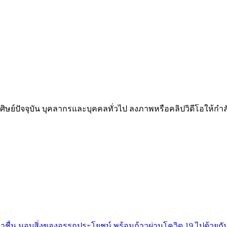
า ศิษย์ปัจจุบัน บุคลากรและบุคคลทั่วไป ลงภาพหรือคลิปวิดีโอให
ชาชื่น มอบสิ่งของอรรถประโยชน์ พร้อมก้าวผ่านโควิด 19 ไปด้วยกั