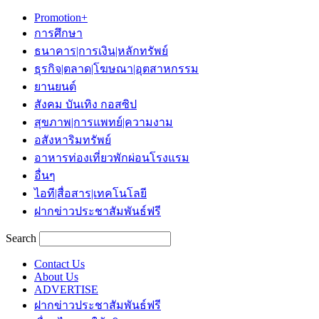
Promotion+
การศึกษา
ธนาคาร|การเงิน|หลักทรัพย์
ธุรกิจ|ตลาด|โฆษณา|อุตสาหกรรม
ยานยนต์
สังคม บันเทิง กอสซิป
สุขภาพ|การแพทย์|ความงาม
อสังหาริมทรัพย์
อาหารท่องเที่ยวพักผ่อนโรงแรม
อื่นๆ
ไอที|สื่อสาร|เทคโนโลยี
ฝากข่าวประชาสัมพันธ์ฟรี
Search
Contact Us
About Us
ADVERTISE
ฝากข่าวประชาสัมพันธ์ฟรี