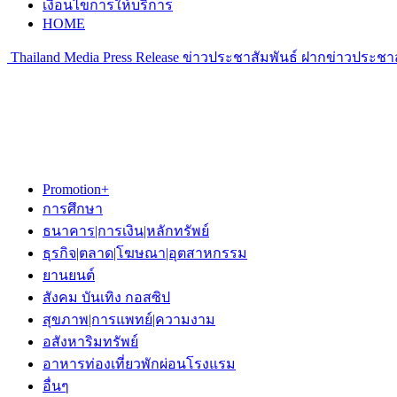
เงื่อนไขการให้บริการ
HOME
Thailand Media Press Release ข่าวประชาสัมพันธ์ ฝากข่าวประชาส
Promotion+
การศึกษา
ธนาคาร|การเงิน|หลักทรัพย์
ธุรกิจ|ตลาด|โฆษณา|อุตสาหกรรม
ยานยนต์
สังคม บันเทิง กอสซิป
สุขภาพ|การแพทย์|ความงาม
อสังหาริมทรัพย์
อาหารท่องเที่ยวพักผ่อนโรงแรม
อื่นๆ