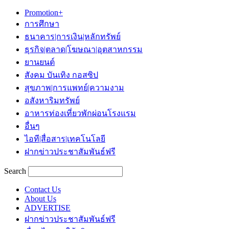
Promotion+
การศึกษา
ธนาคาร|การเงิน|หลักทรัพย์
ธุรกิจ|ตลาด|โฆษณา|อุตสาหกรรม
ยานยนต์
สังคม บันเทิง กอสซิป
สุขภาพ|การแพทย์|ความงาม
อสังหาริมทรัพย์
อาหารท่องเที่ยวพักผ่อนโรงแรม
อื่นๆ
ไอที|สื่อสาร|เทคโนโลยี
ฝากข่าวประชาสัมพันธ์ฟรี
Search
Contact Us
About Us
ADVERTISE
ฝากข่าวประชาสัมพันธ์ฟรี