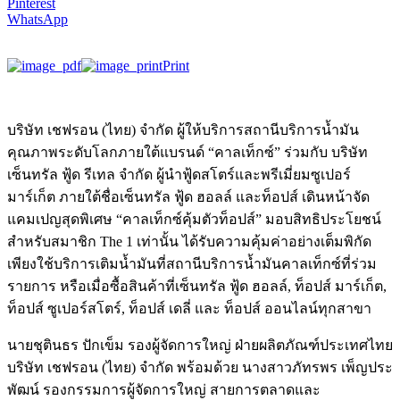
Pinterest
WhatsApp
Print
บริษัท เชฟรอน (ไทย) จำกัด ผู้ให้บริการสถานีบริการน้ำมัน
คุณภาพระดับโลกภายใต้แบรนด์ “คาลเท็กซ์” ร่วมกับ บริษัท
เซ็นทรัล ฟู้ด รีเทล จำกัด ผู้นำฟู้ดสโตร์และพรีเมี่ยมซูเปอร์
มาร์เก็ต ภายใต้ชื่อเซ็นทรัล ฟู้ด ฮอลล์ และท็อปส์ เดินหน้าจัด
แคมเปญสุดพิเศษ “คาลเท็กซ์คุ้มตัวท็อปส์” มอบสิทธิประโยชน์
สำหรับสมาชิก The 1 เท่านั้น ได้รับความคุ้มค่าอย่างเต็มพิกัด
เพียงใช้บริการเติมน้ำมันที่สถานีบริการน้ำมันคาลเท็กซ์ที่ร่วม
รายการ หรือเมื่อซื้อสินค้าที่เซ็นทรัล ฟู้ด ฮอลล์, ท็อปส์ มาร์เก็ต,
ท็อปส์ ซูเปอร์สโตร์, ท็อปส์ เดลี่ และ ท็อปส์ ออนไลน์ทุกสาขา
นายชุตินธร ปักเข็ม รองผู้จัดการใหญ่ ฝ่ายผลิตภัณฑ์ประเทศไทย
บริษัท เชฟรอน (ไทย) จำกัด พร้อมด้วย นางสาวภัทรพร เพ็ญประ
พัฒน์ รองกรรมการผู้จัดการใหญ่ สายการตลาดและ