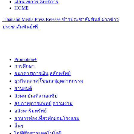
เงื่อนไขการให้บริการ
HOME
Thailand Media Press Release ข่าวประชาสัมพันธ์ ฝากข่าว
ประชาสัมพันธ์ฟรี
Promotion+
การศึกษา
ธนาคาร|การเงิน|หลักทรัพย์
ธุรกิจ|ตลาด|โฆษณา|อุตสาหกรรม
ยานยนต์
สังคม บันเทิง กอสซิป
สุขภาพ|การแพทย์|ความงาม
อสังหาริมทรัพย์
อาหารท่องเที่ยวพักผ่อนโรงแรม
อื่นๆ
ไอที|สื่อสาร|เทคโนโลยี