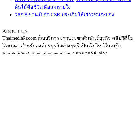
ต้นไม้คือชีวิต คือลมหายใจ
วธอ.8 ขานรับจัด CSR ประเดิมให้เยาวชนระยอง
ABOUT US
ThaimediaPr.com เว็บบริการข่าวประชาสัมพันธ์ธุรกิจ คลิปวิดีโอ
โฆษณา สำหรับองค์กรธุรกิจต่างๆฟรี เป็นเว็บไซต์ในเครือ
Infinite Wire (www.infinitewire.com) สามารถส่งข่าว
ประชาสัมพันธ์หรือคลิปวิดีโอโฆษณา ในรูปแบบภาษาไทย และ
ภาษาอังกฤษ ได้ที่ thaimediapr@gmail.com หรือสามารถฝากข่าว
ได้เองที่ https://www.thaimediapr.com/free-public-relation/ ติดตาม
เราทาง Social media ได้ที่
http://www.facebook.com/BokLaoKhaoPr
https://plus.google.com/u/0/117075194708380101540/posts
http://www.pinterest.com/thaimediapr/
https://twitter.com/ThaimediaPr
FOLLOW US
กระเป๋า
|
ส้มใส
|
ดูหนัง
|
เหล้าบ๊วย
|
©