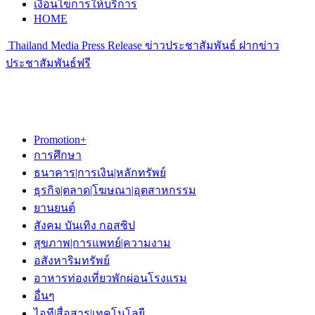
เงื่อนไขการให้บริการ
HOME
Thailand Media Press Release ข่าวประชาสัมพันธ์ ฝากข่าว
ประชาสัมพันธ์ฟรี
Promotion+
การศึกษา
ธนาคาร|การเงิน|หลักทรัพย์
ธุรกิจ|ตลาด|โฆษณา|อุตสาหกรรม
ยานยนต์
สังคม บันเทิง กอสซิป
สุขภาพ|การแพทย์|ความงาม
อสังหาริมทรัพย์
อาหารท่องเที่ยวพักผ่อนโรงแรม
อื่นๆ
ไอที|สื่อสาร|เทคโนโลยี