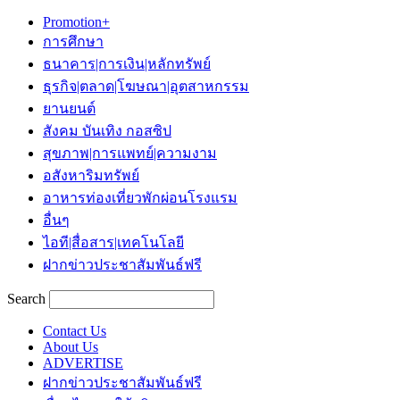
Promotion+
การศึกษา
ธนาคาร|การเงิน|หลักทรัพย์
ธุรกิจ|ตลาด|โฆษณา|อุตสาหกรรม
ยานยนต์
สังคม บันเทิง กอสซิป
สุขภาพ|การแพทย์|ความงาม
อสังหาริมทรัพย์
อาหารท่องเที่ยวพักผ่อนโรงแรม
อื่นๆ
ไอที|สื่อสาร|เทคโนโลยี
ฝากข่าวประชาสัมพันธ์ฟรี
Search
Contact Us
About Us
ADVERTISE
ฝากข่าวประชาสัมพันธ์ฟรี