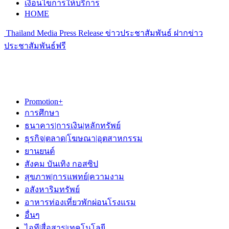
เงื่อนไขการให้บริการ
HOME
Thailand Media Press Release ข่าวประชาสัมพันธ์ ฝากข่าว
ประชาสัมพันธ์ฟรี
Promotion+
การศึกษา
ธนาคาร|การเงิน|หลักทรัพย์
ธุรกิจ|ตลาด|โฆษณา|อุตสาหกรรม
ยานยนต์
สังคม บันเทิง กอสซิป
สุขภาพ|การแพทย์|ความงาม
อสังหาริมทรัพย์
อาหารท่องเที่ยวพักผ่อนโรงแรม
อื่นๆ
ไอที|สื่อสาร|เทคโนโลยี