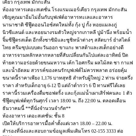
เคียว กรุงเทพ มักกะสัน
ห้องอาหารเดอะสเตชั่น โรงแรมเมอร์เคียว กรุงเทพ มักกะสัน
เชิญคุณมาอิ่มไม่อั้นกับบุฟเฟ่ต์อาหารทะเลและอาหาร
นานาชาติ ซีฟู๊ดออนไอซ์สดใหม่ทั้ง กุ้ง ปู กั้ง หอยแมลงภู่
นิวซีแลนด์ และหอยนางรมตัวใหญ่จากเกาหลี ปูม้านึ่ง พร้อมน้ำ
จิ้มซีฟู๊ดรสเด็ด อีกทั้งซาซิมิและซูชิหน้าต่างๆ สลัดบาร์ ยำสไตล์
ไทย ครีมซุปแบบตะวันออก ขาแกะ พาสต้าและสเต็กอย่างดี
อาหารจานหลักหลากหลายที่สับเปลี่ยนกันไปแต่ละอาทิตย์ ปิด
ท้ายความอร่อยด้วยขนมหวาน เค้ก ไอศกรีม ผลไม้สด ชา กาแฟ
และน้ำอัดลม สวรรค์ของคนรักบุฟเฟ่ต์ไม่ควรพลาด อร่อยคุ้ม
ขนาดนี้ราคาเพียง 1,176 บาทสุทธิ สำหรับผู้ใหญ่ 2 ท่าน จ่ายครึ่ง
ราคา สำหรับเด็กอายุ 6-12 ปี แต่ถ้าต่ำกว่า 6 ปี ทานฟรีได้เลย
ราคานี้รวมเครื่องดื่มซอฟดริ้ง และกุ้งแม่น้ำเผาเสิร์ฟคนละ 1 ตัว
ซีฟู๊ดบุฟเฟ่ต์ทุกวันศุกร์ เวลา 18:00 น. ถึง 22:00 น. ตลอดเดือน
ธันวาคมนี้ **ที่นั่งจำนวนจำกัด**
ห้องอาหาร เดอะสเตชั่น: ชั้น 8
เปิดให้บริการอาหารมื้อค่ำตั้งแต่เวลา 18.00 – 22.00 น.
สำรองที่นั่งและสอบถามข้อมูลเพิ่มเติมโทร 02-155 3333 ต่อ