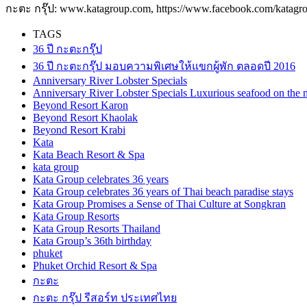
กะตะ กรุ๊ป: www.katagroup.com, https://www.facebook.com/katagro
TAGS
36 ปี กะตะกรุ๊ป
36 ปี กะตะกรุ๊ป มอบความพิเศษให้แขกผู้พัก ตลอดปี 2016
Anniversary River Lobster Specials
Anniversary River Lobster Specials Luxurious seafood on the 
Beyond Resort Karon
Beyond Resort Khaolak
Beyond Resort Krabi
Kata
Kata Beach Resort & Spa
kata group
Kata Group celebrates 36 years
Kata Group celebrates 36 years of Thai beach paradise stays
Kata Group Promises a Sense of Thai Culture at Songkran
Kata Group Resorts
Kata Group Resorts Thailand
Kata Group’s 36th birthday
phuket
Phuket Orchid Resort & Spa
กะตะ
กะตะ กรุ๊ป รีสอร์ท ประเทศไทย