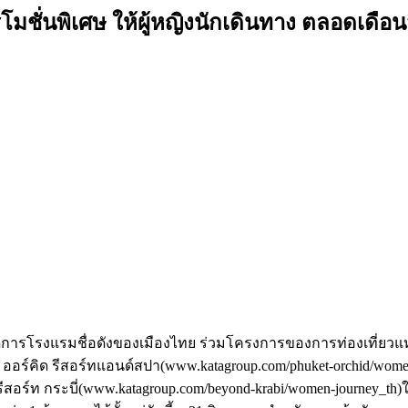
ชั่นพิเศษ ให้ผู้หญิงนักเดินทาง ตลอดเดือ
รจัดการโรงแรมชื่อดังของเมืองไทย ร่วมโครงการของการท่องเที่ยว
เก็ต ออร์คิด รีสอร์ทแอนด์สปา(www.katagroup.com/phuket-orchid/wom
ีสอร์ท กระบี่(www.katagroup.com/beyond-krabi/women-journey_th