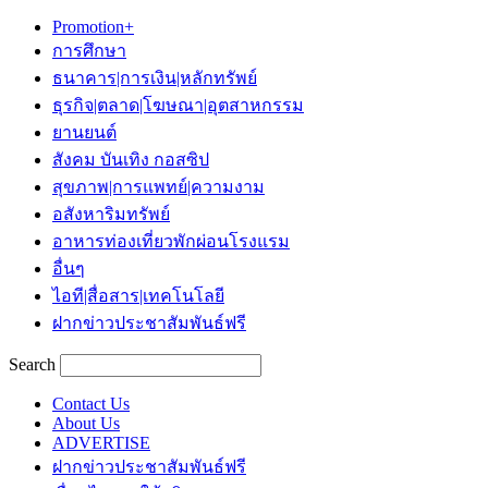
Promotion+
การศึกษา
ธนาคาร|การเงิน|หลักทรัพย์
ธุรกิจ|ตลาด|โฆษณา|อุตสาหกรรม
ยานยนต์
สังคม บันเทิง กอสซิป
สุขภาพ|การแพทย์|ความงาม
อสังหาริมทรัพย์
อาหารท่องเที่ยวพักผ่อนโรงแรม
อื่นๆ
ไอที|สื่อสาร|เทคโนโลยี
ฝากข่าวประชาสัมพันธ์ฟรี
Search
Contact Us
About Us
ADVERTISE
ฝากข่าวประชาสัมพันธ์ฟรี