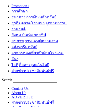
Promotion+
การศึกษา
ธนาคาร|การเงิน|หลักทรัพย์
ธุรกิจ|ตลาด|โฆษณา|อุตสาหกรรม
ยานยนต์
สังคม บันเทิง กอสซิป
สุขภาพ|การแพทย์|ความงาม
อสังหาริมทรัพย์
อาหารท่องเที่ยวพักผ่อนโรงแรม
อื่นๆ
ไอที|สื่อสาร|เทคโนโลยี
ฝากข่าวประชาสัมพันธ์ฟรี
Search
Contact Us
About Us
ADVERTISE
ฝากข่าวประชาสัมพันธ์ฟรี