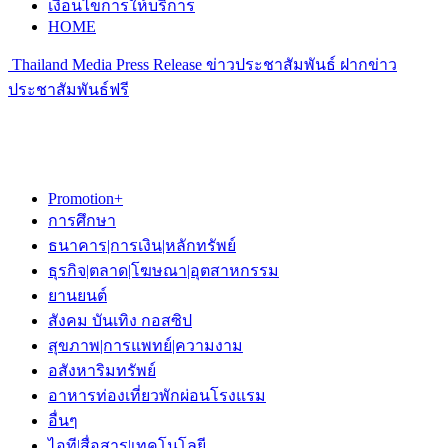
เงื่อนไขการให้บริการ
HOME
Thailand Media Press Release ข่าวประชาสัมพันธ์ ฝากข่าว
ประชาสัมพันธ์ฟรี
Promotion+
การศึกษา
ธนาคาร|การเงิน|หลักทรัพย์
ธุรกิจ|ตลาด|โฆษณา|อุตสาหกรรม
ยานยนต์
สังคม บันเทิง กอสซิป
สุขภาพ|การแพทย์|ความงาม
อสังหาริมทรัพย์
อาหารท่องเที่ยวพักผ่อนโรงแรม
อื่นๆ
ไอที|สื่อสาร|เทคโนโลยี