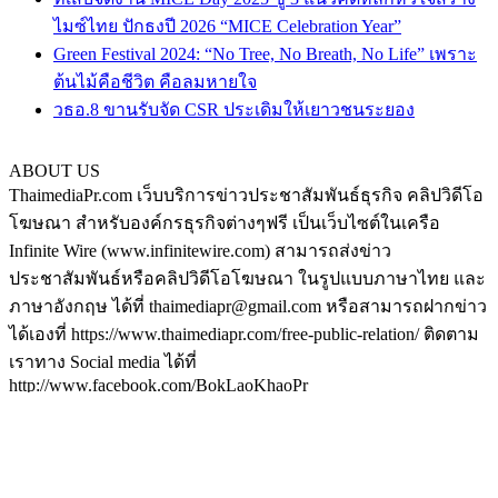
ไมซ์ไทย ปักธงปี 2026 “MICE Celebration Year”
Green Festival 2024: “No Tree, No Breath, No Life” เพราะ
ต้นไม้คือชีวิต คือลมหายใจ
วธอ.8 ขานรับจัด CSR ประเดิมให้เยาวชนระยอง
ABOUT US
ThaimediaPr.com เว็บบริการข่าวประชาสัมพันธ์ธุรกิจ คลิปวิดีโอ
โฆษณา สำหรับองค์กรธุรกิจต่างๆฟรี เป็นเว็บไซต์ในเครือ
Infinite Wire (www.infinitewire.com) สามารถส่งข่าว
ประชาสัมพันธ์หรือคลิปวิดีโอโฆษณา ในรูปแบบภาษาไทย และ
ภาษาอังกฤษ ได้ที่ thaimediapr@gmail.com หรือสามารถฝากข่าว
ได้เองที่ https://www.thaimediapr.com/free-public-relation/ ติดตาม
เราทาง Social media ได้ที่
http://www.facebook.com/BokLaoKhaoPr
https://plus.google.com/u/0/117075194708380101540/posts
http://www.pinterest.com/thaimediapr/
https://twitter.com/ThaimediaPr
FOLLOW US
กระเป๋า
|
ส้มใส
|
ดูหนัง
|
เหล้าบ๊วย
|