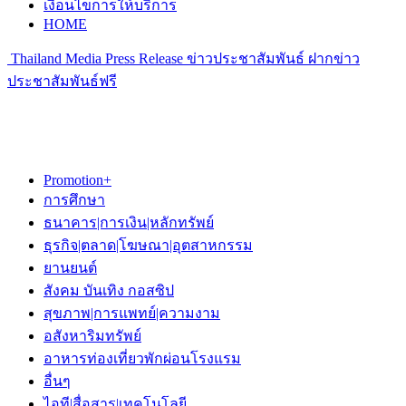
เงื่อนไขการให้บริการ
HOME
Thailand Media Press Release ข่าวประชาสัมพันธ์ ฝากข่าว
ประชาสัมพันธ์ฟรี
Promotion+
การศึกษา
ธนาคาร|การเงิน|หลักทรัพย์
ธุรกิจ|ตลาด|โฆษณา|อุตสาหกรรม
ยานยนต์
สังคม บันเทิง กอสซิป
สุขภาพ|การแพทย์|ความงาม
อสังหาริมทรัพย์
อาหารท่องเที่ยวพักผ่อนโรงแรม
อื่นๆ
ไอที|สื่อสาร|เทคโนโลยี