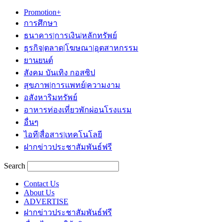
Promotion+
การศึกษา
ธนาคาร|การเงิน|หลักทรัพย์
ธุรกิจ|ตลาด|โฆษณา|อุตสาหกรรม
ยานยนต์
สังคม บันเทิง กอสซิป
สุขภาพ|การแพทย์|ความงาม
อสังหาริมทรัพย์
อาหารท่องเที่ยวพักผ่อนโรงแรม
อื่นๆ
ไอที|สื่อสาร|เทคโนโลยี
ฝากข่าวประชาสัมพันธ์ฟรี
Search
Contact Us
About Us
ADVERTISE
ฝากข่าวประชาสัมพันธ์ฟรี