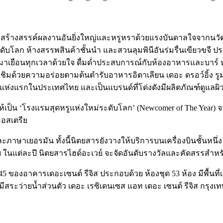
ุงเทพ สร้างสรรค์ผลงานอันยิ่งใหญ่และหรูหราด้วยแรงบันดาลใจจากนวั
ลก ห้างสรรพสินค้าชั้นนำ และสวนลุมพินีอันร่มรื่นเขียวขจี ประก
ขกผู้มาเยือนทุกเวลาด้วยใจ ดื่มด่ำประสบการณ์กับห้องอาหารและบา
กชิมด้วยความอร่อยตามต้นตำรับอาหารอิตาเลียน เดอะ ดรอว์อิ้ง รู
แห่งแรกในประเทศไทย และเป็นแบรนด์ที่โด่งดังมีผลิตภัณฑ์ดูแลผิวแล
 ให้เป็น ‘โรงแรมสุดหรูแห่งใหม่ระดับโลก’ (Newcomer of The Year) 
ออสเตรีย
ะภาษาเยอรมัน ทั้งนี้นิตยสารยังวางให้บริการบนเครื่องบินชั้นหนึ่
 ในแต่ละปี นิตยสารไฮด์อะเวย์ จะจัดอันดับรางวัลและคัดสรรสำห
5-45 ของอาคารเดอะเซนต์ รีจิส ประกอบด้วย ห้องชุด 53 ห้อง มีพื้นท
าส์ จะมีสระว่ายน้ำส่วนตัว เดอะ เรซิเดนเซส แอท เดอะ เซนต์ รีจิส