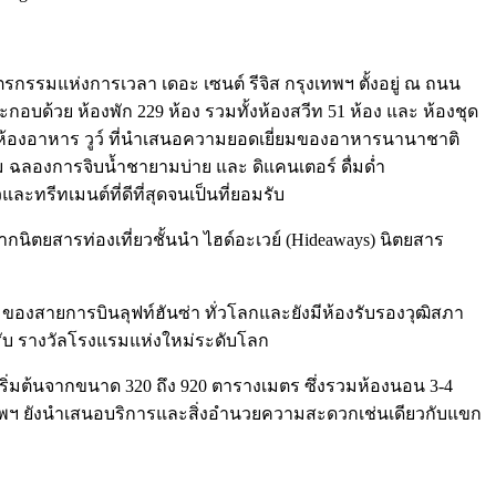
ตรกรรมแห่งการเวลา เดอะ เซนต์ รีจิส กรุงเทพฯ ตั้งอยู่ ณ ถนน
อบด้วย ห้องพัก 229 ห้อง รวมทั้งห้องสวีท 51 ห้อง และ ห้องชุด
ร์ ห้องอาหาร วูว์ ที่นำเสนอความยอดเยี่ยมของอาหารนานาชาติ
ม ฉลองการจิบน้ำชายามบ่าย และ ดิแคนเตอร์ ดื่มด่ำ
ะทรีทเมนต์ที่ดีที่สุดจนเป็นที่ยอมรับ
จากนิตยสารท่องเที่ยวชั้นนำ ไฮด์อะเวย์ (Hideaways) นิตยสาร
ง ของสายการบินลุฟท์ฮันซ่า ทั่วโลกและยังมีห้องรับรองวุฒิสภา
รับ รางวัลโรงแรมแห่งใหม่ระดับโลก
ี่เริ่มต้นจากขนาด 320 ถึง 920 ตารางเมตร ซึ่งรวมห้องนอน 3-4
 กรุงเทพฯ ยังนำเสนอบริการและสิ่งอำนวยความสะดวกเช่นเดียวกับแขก