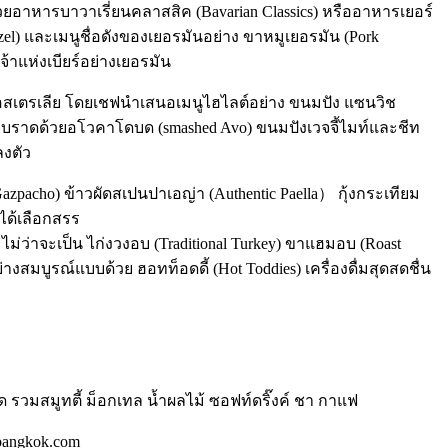
้วยอาหารบาวาเรี่ยนคลาสสิค (Bavarian Classics) หรืออาหารเยอร์
zel) และเมนูชื่อดังของเยอรมันอย่าง ขาหมูเยอรมัน (Pork
้าแห่งเบียร์อย่างเยอรมัน
ศออสเตรเลีย โดยเชฟนำเสนอเมนูไฮไลต์อย่าง ขนมปัง แซนวิช
กรอบราดด้วยอโวคาโดบด (smashed Avo) ขนมปังเวจจี้ไมท์และชีท
ลงตัว
pacho) ข้าวผัดสเปนปาเอญ่า (Authentic Paella） กุ้งกระเทียม
ได้เลือกสรร
่าจะเป็น ไก่งวงอบ (Traditional Turkey) ขาแฮมอบ (Roast
งสมบูรณ์แบบด้วย ฮอทท็อดดี้ (Hot Toddies) เครื่องดื่มสุดสดชื่น
ิด รวมสมูทตี้ ม็อกเทล น้ำผลไม้ ซอฟท์ดริ๊งค์ ชา กาแฟ
sbangkok.com