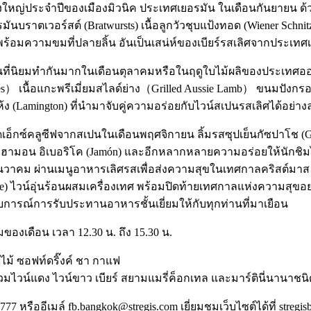
นยิ่งใหญ่ประจำปีของเมืองมิวนิค ประเทศเยอรมัน ในเดือนกันยายน ด
บราตเวอร์สต์ (Bratwursts) เนื้อลูกวัวชุบแป้งทอด (Wiener Schnit
พร้อมความขมที่ปลายลิ้น อันเป็นเสน่ห์ของเบียร์รสเลิศจากประเทศเจ
ึ่งเป็นที่นิยมทำกันมากในเดือนตุลาคมหรือในฤดูใบไม้ผลิของประเท
nies） เนื้อแกะพรีเมี่ยมสไลด์ย่าง（Grilled Aussie Lamb） ขนมปัง
ง (Lamington) ที่นำมาจับคู่ความอร่อยกับไวน์สเปนรสเลิศได้อย่าง
อ็กซ์คลูซีฟจากสเปนในเดือนพฤศจิกายน ลิ้มรสซุปเย็นกัซปาโช (Gaz
ฮามอน อิเบอริโค (Jamón) และอีกหลากหลายความอร่อยให้นักชิม
คม ผ่านเมนูอาหารเลิศรสเพื่อส่งความสุขในเทศกาลคริสต์มาส ไม่ว
e) ไวน์อุ่นร้อนผสมเครื่องเทศ พร้อมปิดท้ายเทศกาลแห่งความสุขอย่า
ะสบการณ์การรับประทานอาหารชั้นเยี่ยมให้กับทุกท่านที่มาเยือน
ามของเดือน เวลา 12.30 น. ถึง 15.30 น.
ไม้ ซอฟท์ดริ๊งค์ ชา กาแฟ
ด รวมไวน์แดง ไวน์ขาว เบียร์ สยามแมรี่ค็อกเทล และมาร์ตินี่นานาชน
7 หรืออีเมล์ fb.bangkok@stregis.com เยี่ยมชมเว็บไซต์ได้ที่ stregi