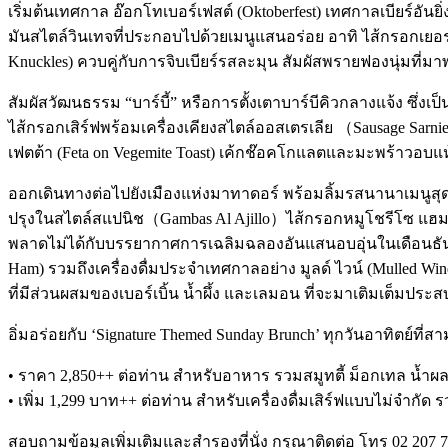
เริ่มต้นเทศกาล อ๊อกโทเบอร์เฟสต์ (Oktoberfest) เทศกาลเบียร์อั
มันสไตล์วินเทจที่ประกอบไปด้วยเมนูแสนอร่อย อาทิ ไส้กรอกเยอรมัน
Knuckles) ควบคู่กับการจิบเบียร์รสละมุน สัมผัสพรายฟองนุ่มที่มา
สัมผัสวัฒนธรรม “บาร์บี้” หรือการตั้งเตาบาร์บีคิวกลางแจ้ง ซ
ไส้กรอกเสิร์ฟพร้อมเครื่องเคียงสไตล์ออสเตรเลีย （Sausage Sar
เฟตต้า (Feta on Vegemite Toast) เค้กช๊อคโกแลตและมะพร้าวอบแห้
ออกเดินทางต่อไปยังเมืองแห่งมาทาดอร์ พร้อมลิ้มรสนานาเมนูสุดเ
ปรุงในสไตล์สแปนิช（Gambas Al Ajillo）ไส้กรอกหมูโชรีโซ แฮม
พลาดไม่ได้กับบรรยากาศการเฉลิมฉลองอันแสนอบอุ่นในเดือนธันวา
Ham) รวมถึงเครื่องดื่มประจำเทศกาลอย่าง มูลด์ ไวน์ (Mulled Win
ที่มีส่วนผสมของเบอร์เบิ้น น้ำผึ้ง และเลมอน ที่จะมาเติมเต็มปร
อิ่มอร่อยกับ ‘Signature Themed Sunday Brunch’ ทุกวันอาทิตย์ที่ส
• ราคา 2,850++ ต่อท่าน สำหรับอาหาร รวมสมูทตี้ ม็อกเทล น้ำผล
• เพิ่ม 1,299 บาท++ ต่อท่าน สำหรับเครื่องดื่มเสิร์ฟแบบไม่จำกั
สอบถามข้อมูลเพิ่มเติมและสำรองที่นั่ง กรุณาติดต่อ โทร 02 207 777