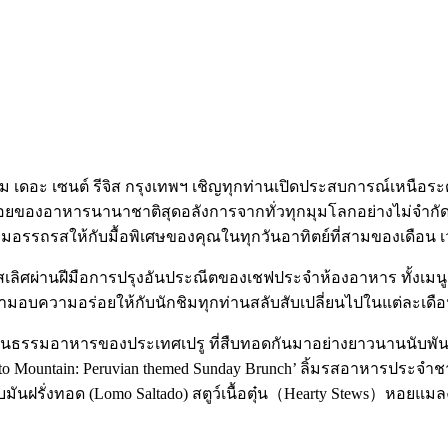
 เดอะ เซนต์ รีจิส กรุงเทพฯ เชิญทุกท่านเปิดประสบการณ์เหนือระด
่อยของอาหารนานาชาติสุดอลังการจากทั่วทุกมุมโลกอย่างไม่จำกัดกับ
มอรรถรสให้กับมื้อพิเศษของคุณในทุกวันอาทิตย์ที่สามของเดือน เวล
สเลิศผ่านฝีมือการปรุงอันประณีตของเชฟประจำห้องอาหาร ทั้งเ
มามอบความอร่อยให้กับนักชิมทุกท่านสลับสับเปลี่ยนไปในแต่ละเดื
วัฒนธรรมอาหารของประเทศเปรู ที่สืบทอดกันมาอย่างยาวนานนับพัน
 Mountain: Peruvian themed Sunday Brunch’ ลิ้มรสอาหารประจำช
ับมันฝรั่งทอด (Lomo Saltado) สตูว์เนื้อตุ๋น（Hearty Stews）หอยแม