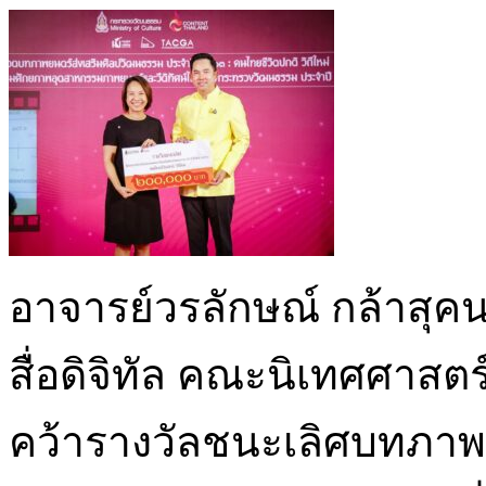
อาจารย์วรลักษณ์ กล้าสุ
สื่อดิจิทัล คณะนิเทศศาสตร
คว้ารางวัลชนะเลิศบทภาพย