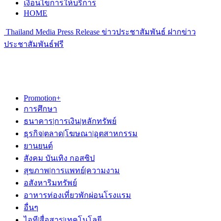
เงื่อนไขการให้บริการ
HOME
Thailand Media Press Release ข่าวประชาสัมพันธ์ ฝากข่าว
ประชาสัมพันธ์ฟรี
Promotion+
การศึกษา
ธนาคาร|การเงิน|หลักทรัพย์
ธุรกิจ|ตลาด|โฆษณา|อุตสาหกรรม
ยานยนต์
สังคม บันเทิง กอสซิป
สุขภาพ|การแพทย์|ความงาม
อสังหาริมทรัพย์
อาหารท่องเที่ยวพักผ่อนโรงแรม
อื่นๆ
ไอที|สื่อสาร|เทคโนโลยี