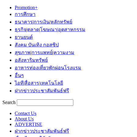
Promotion+
การศึกษา
ธนาคาร|การเงิน|หลักทรัพย์
ธุรกิจ|ตลาด|โฆษณา|อุตสาหกรรม
ยานยนต์
สังคม บันเทิง กอสซิป
สุขภาพ|การแพทย์|ความงาม
อสังหาริมทรัพย์
อาหารท่องเที่ยวพักผ่อนโรงแรม
อื่นๆ
ไอที|สื่อสาร|เทคโนโลยี
ฝากข่าวประชาสัมพันธ์ฟรี
Search
Contact Us
About Us
ADVERTISE
ฝากข่าวประชาสัมพันธ์ฟรี