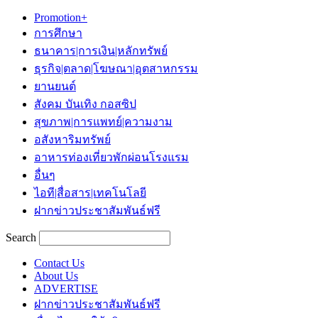
Promotion+
การศึกษา
ธนาคาร|การเงิน|หลักทรัพย์
ธุรกิจ|ตลาด|โฆษณา|อุตสาหกรรม
ยานยนต์
สังคม บันเทิง กอสซิป
สุขภาพ|การแพทย์|ความงาม
อสังหาริมทรัพย์
อาหารท่องเที่ยวพักผ่อนโรงแรม
อื่นๆ
ไอที|สื่อสาร|เทคโนโลยี
ฝากข่าวประชาสัมพันธ์ฟรี
Search
Contact Us
About Us
ADVERTISE
ฝากข่าวประชาสัมพันธ์ฟรี