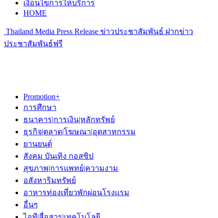
เงื่อนไขการให้บริการ
HOME
Thailand Media Press Release ข่าวประชาสัมพันธ์ ฝากข่าว
ประชาสัมพันธ์ฟรี
Promotion+
การศึกษา
ธนาคาร|การเงิน|หลักทรัพย์
ธุรกิจ|ตลาด|โฆษณา|อุตสาหกรรม
ยานยนต์
สังคม บันเทิง กอสซิป
สุขภาพ|การแพทย์|ความงาม
อสังหาริมทรัพย์
อาหารท่องเที่ยวพักผ่อนโรงแรม
อื่นๆ
ไอที|สื่อสาร|เทคโนโลยี