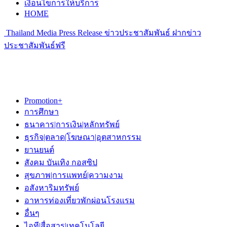
เงื่อนไขการให้บริการ
HOME
Thailand Media Press Release ข่าวประชาสัมพันธ์ ฝากข่าว
ประชาสัมพันธ์ฟรี
Promotion+
การศึกษา
ธนาคาร|การเงิน|หลักทรัพย์
ธุรกิจ|ตลาด|โฆษณา|อุตสาหกรรม
ยานยนต์
สังคม บันเทิง กอสซิป
สุขภาพ|การแพทย์|ความงาม
อสังหาริมทรัพย์
อาหารท่องเที่ยวพักผ่อนโรงแรม
อื่นๆ
ไอที|สื่อสาร|เทคโนโลยี