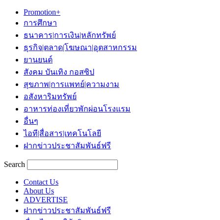
Promotion+
การศึกษา
ธนาคาร|การเงิน|หลักทรัพย์
ธุรกิจ|ตลาด|โฆษณา|อุตสาหกรรม
ยานยนต์
สังคม บันเทิง กอสซิป
สุขภาพ|การแพทย์|ความงาม
อสังหาริมทรัพย์
อาหารท่องเที่ยวพักผ่อนโรงแรม
อื่นๆ
ไอที|สื่อสาร|เทคโนโลยี
ฝากข่าวประชาสัมพันธ์ฟรี
Search
Contact Us
About Us
ADVERTISE
ฝากข่าวประชาสัมพันธ์ฟรี