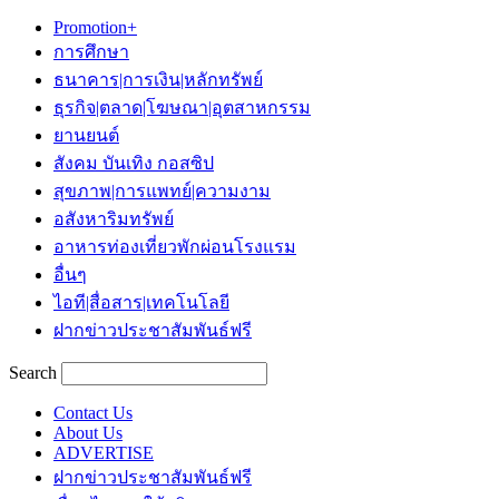
Promotion+
การศึกษา
ธนาคาร|การเงิน|หลักทรัพย์
ธุรกิจ|ตลาด|โฆษณา|อุตสาหกรรม
ยานยนต์
สังคม บันเทิง กอสซิป
สุขภาพ|การแพทย์|ความงาม
อสังหาริมทรัพย์
อาหารท่องเที่ยวพักผ่อนโรงแรม
อื่นๆ
ไอที|สื่อสาร|เทคโนโลยี
ฝากข่าวประชาสัมพันธ์ฟรี
Search
Contact Us
About Us
ADVERTISE
ฝากข่าวประชาสัมพันธ์ฟรี