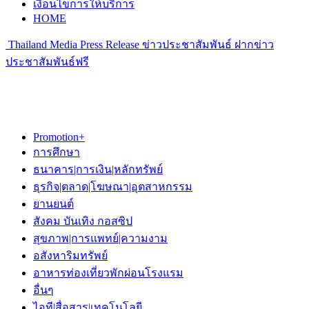
เงื่อนไขการให้บริการ
HOME
Thailand Media Press Release ข่าวประชาสัมพันธ์ ฝากข่าว
ประชาสัมพันธ์ฟรี
Promotion+
การศึกษา
ธนาคาร|การเงิน|หลักทรัพย์
ธุรกิจ|ตลาด|โฆษณา|อุตสาหกรรม
ยานยนต์
สังคม บันเทิง กอสซิป
สุขภาพ|การแพทย์|ความงาม
อสังหาริมทรัพย์
อาหารท่องเที่ยวพักผ่อนโรงแรม
อื่นๆ
ไอที|สื่อสาร|เทคโนโลยี