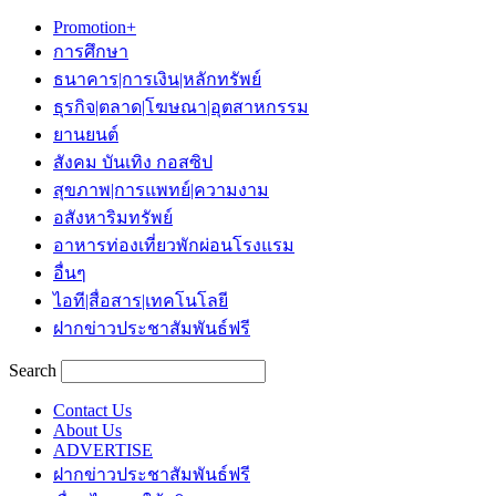
Promotion+
การศึกษา
ธนาคาร|การเงิน|หลักทรัพย์
ธุรกิจ|ตลาด|โฆษณา|อุตสาหกรรม
ยานยนต์
สังคม บันเทิง กอสซิป
สุขภาพ|การแพทย์|ความงาม
อสังหาริมทรัพย์
อาหารท่องเที่ยวพักผ่อนโรงแรม
อื่นๆ
ไอที|สื่อสาร|เทคโนโลยี
ฝากข่าวประชาสัมพันธ์ฟรี
Search
Contact Us
About Us
ADVERTISE
ฝากข่าวประชาสัมพันธ์ฟรี