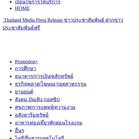
เงื่อนไขการให้บริการ
HOME
Thailand Media Press Release ข่าวประชาสัมพันธ์ ฝากข่าว
ประชาสัมพันธ์ฟรี
Promotion+
การศึกษา
ธนาคาร|การเงิน|หลักทรัพย์
ธุรกิจ|ตลาด|โฆษณา|อุตสาหกรรม
ยานยนต์
สังคม บันเทิง กอสซิป
สุขภาพ|การแพทย์|ความงาม
อสังหาริมทรัพย์
อาหารท่องเที่ยวพักผ่อนโรงแรม
อื่นๆ
ไอที|สื่อสาร|เทคโนโลยี