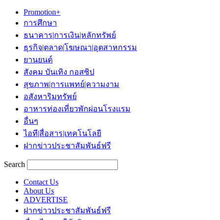
Promotion+
การศึกษา
ธนาคาร|การเงิน|หลักทรัพย์
ธุรกิจ|ตลาด|โฆษณา|อุตสาหกรรม
ยานยนต์
สังคม บันเทิง กอสซิป
สุขภาพ|การแพทย์|ความงาม
อสังหาริมทรัพย์
อาหารท่องเที่ยวพักผ่อนโรงแรม
อื่นๆ
ไอที|สื่อสาร|เทคโนโลยี
ฝากข่าวประชาสัมพันธ์ฟรี
Search
Contact Us
About Us
ADVERTISE
ฝากข่าวประชาสัมพันธ์ฟรี