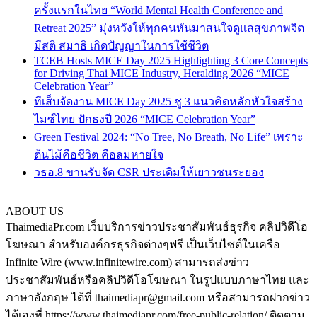
ครั้งแรกในไทย “World Mental Health Conference and
Retreat 2025” มุ่งหวังให้ทุกคนหันมาสนใจดูแลสุขภาพจิต
มีสติ สมาธิ เกิดปัญญาในการใช้ชีวิต
TCEB Hosts MICE Day 2025 Highlighting 3 Core Concepts
for Driving Thai MICE Industry, Heralding 2026 “MICE
Celebration Year”
ทีเส็บจัดงาน MICE Day 2025 ชู 3 แนวคิดหลักหัวใจสร้าง
ไมซ์ไทย ปักธงปี 2026 “MICE Celebration Year”
Green Festival 2024: “No Tree, No Breath, No Life” เพราะ
ต้นไม้คือชีวิต คือลมหายใจ
วธอ.8 ขานรับจัด CSR ประเดิมให้เยาวชนระยอง
ABOUT US
ThaimediaPr.com เว็บบริการข่าวประชาสัมพันธ์ธุรกิจ คลิปวิดีโอ
โฆษณา สำหรับองค์กรธุรกิจต่างๆฟรี เป็นเว็บไซต์ในเครือ
Infinite Wire (www.infinitewire.com) สามารถส่งข่าว
ประชาสัมพันธ์หรือคลิปวิดีโอโฆษณา ในรูปแบบภาษาไทย และ
ภาษาอังกฤษ ได้ที่ thaimediapr@gmail.com หรือสามารถฝากข่าว
ได้เองที่ https://www.thaimediapr.com/free-public-relation/ ติดตาม