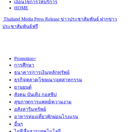
เงื่อนไขการให้บริการ
HOME
Thailand Media Press Release ข่าวประชาสัมพันธ์ ฝากข่าว
ประชาสัมพันธ์ฟรี
Promotion+
การศึกษา
ธนาคาร|การเงิน|หลักทรัพย์
ธุรกิจ|ตลาด|โฆษณา|อุตสาหกรรม
ยานยนต์
สังคม บันเทิง กอสซิป
สุขภาพ|การแพทย์|ความงาม
อสังหาริมทรัพย์
อาหารท่องเที่ยวพักผ่อนโรงแรม
อื่นๆ
ไอที|สื่อสาร|เทคโนโลยี