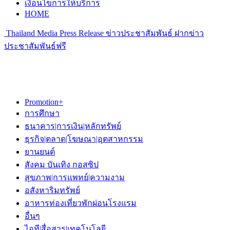
เงื่อนไขการให้บริการ
HOME
Thailand Media Press Release ข่าวประชาสัมพันธ์ ฝากข่าว
ประชาสัมพันธ์ฟรี
Promotion+
การศึกษา
ธนาคาร|การเงิน|หลักทรัพย์
ธุรกิจ|ตลาด|โฆษณา|อุตสาหกรรม
ยานยนต์
สังคม บันเทิง กอสซิป
สุขภาพ|การแพทย์|ความงาม
อสังหาริมทรัพย์
อาหารท่องเที่ยวพักผ่อนโรงแรม
อื่นๆ
ไอที|สื่อสาร|เทคโนโลยี