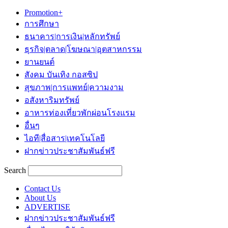
Promotion+
การศึกษา
ธนาคาร|การเงิน|หลักทรัพย์
ธุรกิจ|ตลาด|โฆษณา|อุตสาหกรรม
ยานยนต์
สังคม บันเทิง กอสซิป
สุขภาพ|การแพทย์|ความงาม
อสังหาริมทรัพย์
อาหารท่องเที่ยวพักผ่อนโรงแรม
อื่นๆ
ไอที|สื่อสาร|เทคโนโลยี
ฝากข่าวประชาสัมพันธ์ฟรี
Search
Contact Us
About Us
ADVERTISE
ฝากข่าวประชาสัมพันธ์ฟรี