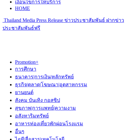
เงื่อนไขการให้บริการ
HOME
Thailand Media Press Release ข่าวประชาสัมพันธ์ ฝากข่าว
ประชาสัมพันธ์ฟรี
Promotion+
การศึกษา
ธนาคาร|การเงิน|หลักทรัพย์
ธุรกิจ|ตลาด|โฆษณา|อุตสาหกรรม
ยานยนต์
สังคม บันเทิง กอสซิป
สุขภาพ|การแพทย์|ความงาม
อสังหาริมทรัพย์
อาหารท่องเที่ยวพักผ่อนโรงแรม
อื่นๆ
ไอที|สื่อสาร|เทคโนโลยี