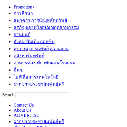
Promotion+
การศึกษา
ธนาคาร|การเงิน|หลักทรัพย์
ธุรกิจ|ตลาด|โฆษณา|อุตสาหกรรม
ยานยนต์
สังคม บันเทิง กอสซิป
สุขภาพ|การแพทย์|ความงาม
อสังหาริมทรัพย์
อาหารท่องเที่ยวพักผ่อนโรงแรม
อื่นๆ
ไอที|สื่อสาร|เทคโนโลยี
ฝากข่าวประชาสัมพันธ์ฟรี
Search
Contact Us
About Us
ADVERTISE
ฝากข่าวประชาสัมพันธ์ฟรี