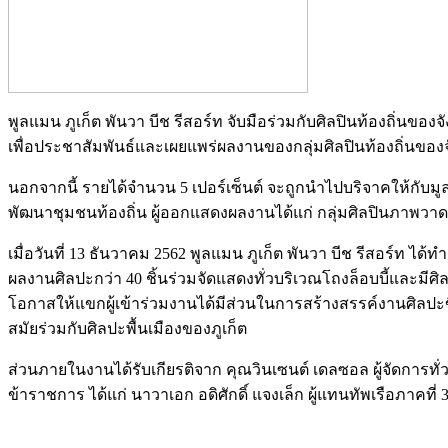
พูลแมน ภูเก็ต พันวา บีช รีสอร์ท จับมือร่วมกับศิลปินท้องถิ่นขอ
เพื่อประชาสัมพันธ์และเผยแพร่ผลงานของกลุ่มศิลปินท้องถิ่นของจั
นอกจากนี้ รายได้จำนวน 5 เปอร์เซ็นต์ จะถูกนำไปบริจาคให้กับมู
พัฒนาชุมชนท้องถิ่น ผู้ออกแสดงผลงานได้แก่ กลุ่มศิลปินภาพวา
เมื่อวันที่ 13 ธันวาคม 2562 พูลแมน ภูเก็ต พันวา บีช รีสอร์
ผลงานศิลปะกว่า 40 ชิ้นร่วมจัดแสดงทั่วบริเวณโถงล็อบบี้และมี
โอกาสให้แขกผู้เข้าร่วมงานได้มีส่วนในการสร้างสรรค์งานศิลป
สมัยร่วมกับศิลปะพื้นเมืองของภูเก็ต
ส่วนภายในงานได้รับเกียรติจาก คุณวินเซนต์ เดลซอล ผู้จัดการท
ข้าราชการ ได้แก่ นาวาเอก อดิศักดิ์ แจงเล็ก ผู้แทนทัพเรือภาคที่ 