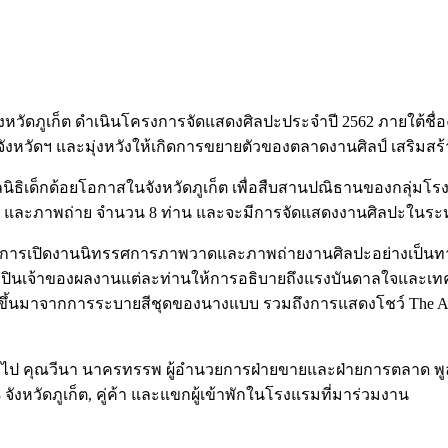
งจังหวัดภูเก็ต ดำเนินโครงการจัดแสดงศิลปะประจำปี 2562 ภายใต้ชื่อ
งหวัดฯ และมุ่งหวังให้เกิดการขยายตัวของตลาดงานศิลป์ เสริมสร้าง
ลนิธิเด็กด้อยโอกาสในจังหวัดภูเก็ต เพื่อสืบสานปณิธานของกลุ่มโ
ด และภาพถ่าย จำนวน 8 ท่าน และจะมีการจัดแสดงงานศิลปะในระหว่
ท ได้ทำการเปิดงานนิทรรศการภาพวาดและภาพถ่ายงานศิลปะอย่างเป็น
ศิลปินเจ้าของผลงานแต่ละท่านให้การอธิบายถึงแรงบันดาลใจและเทค
ะขึ้นมาจากการระบายสีชุดของนางแบบ รวมถึงการแสดงโชว์ The Ar
ั่วไป คุณวีนา นาครทรรพ ผู้อำนวยการฝ่ายขายและฝ่ายการตลาด พูลแ
3 จังหวัดภูเก็ต, คู่ค้า และแขกผู้เข้าพักในโรงแรมที่มาร่วมงาน