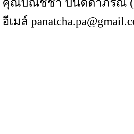
คุณปณัชชา ปนัดดาภรณ์ (ห
อีเมล์ panatcha.pa@gmail.