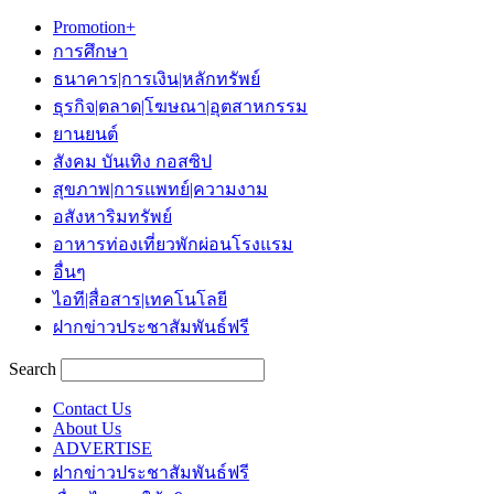
Promotion+
การศึกษา
ธนาคาร|การเงิน|หลักทรัพย์
ธุรกิจ|ตลาด|โฆษณา|อุตสาหกรรม
ยานยนต์
สังคม บันเทิง กอสซิป
สุขภาพ|การแพทย์|ความงาม
อสังหาริมทรัพย์
อาหารท่องเที่ยวพักผ่อนโรงแรม
อื่นๆ
ไอที|สื่อสาร|เทคโนโลยี
ฝากข่าวประชาสัมพันธ์ฟรี
Search
Contact Us
About Us
ADVERTISE
ฝากข่าวประชาสัมพันธ์ฟรี