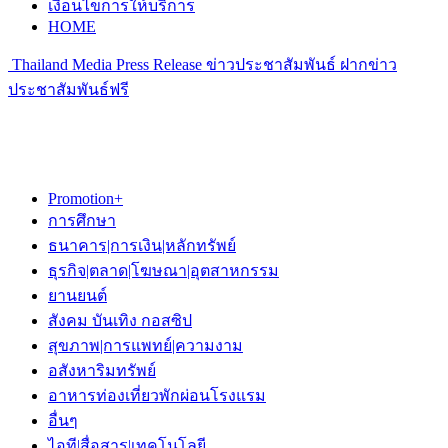
เงื่อนไขการให้บริการ
HOME
Thailand Media Press Release ข่าวประชาสัมพันธ์ ฝากข่าว
ประชาสัมพันธ์ฟรี
Promotion+
การศึกษา
ธนาคาร|การเงิน|หลักทรัพย์
ธุรกิจ|ตลาด|โฆษณา|อุตสาหกรรม
ยานยนต์
สังคม บันเทิง กอสซิป
สุขภาพ|การแพทย์|ความงาม
อสังหาริมทรัพย์
อาหารท่องเที่ยวพักผ่อนโรงแรม
อื่นๆ
ไอที|สื่อสาร|เทคโนโลยี