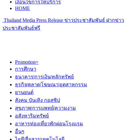
เงื่อนไขการให้บริการ
HOME
Thailand Media Press Release ข่าวประชาสัมพันธ์ ฝากข่าว
ประชาสัมพันธ์ฟรี
Promotion+
การศึกษา
ธนาคาร|การเงิน|หลักทรัพย์
ธุรกิจ|ตลาด|โฆษณา|อุตสาหกรรม
ยานยนต์
สังคม บันเทิง กอสซิป
สุขภาพ|การแพทย์|ความงาม
อสังหาริมทรัพย์
อาหารท่องเที่ยวพักผ่อนโรงแรม
อื่นๆ
ไอที|สื่อสาร|เทคโนโลยี