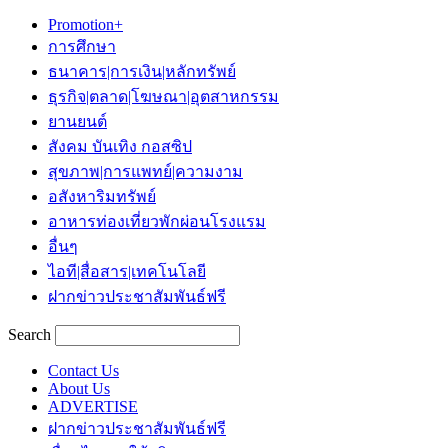
Promotion+
การศึกษา
ธนาคาร|การเงิน|หลักทรัพย์
ธุรกิจ|ตลาด|โฆษณา|อุตสาหกรรม
ยานยนต์
สังคม บันเทิง กอสซิป
สุขภาพ|การแพทย์|ความงาม
อสังหาริมทรัพย์
อาหารท่องเที่ยวพักผ่อนโรงแรม
อื่นๆ
ไอที|สื่อสาร|เทคโนโลยี
ฝากข่าวประชาสัมพันธ์ฟรี
Search
Contact Us
About Us
ADVERTISE
ฝากข่าวประชาสัมพันธ์ฟรี