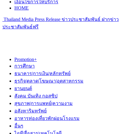
เงื่อนไขการให้บริการ
HOME
Thailand Media Press Release ข่าวประชาสัมพันธ์ ฝากข่าว
ประชาสัมพันธ์ฟรี
Promotion+
การศึกษา
ธนาคาร|การเงิน|หลักทรัพย์
ธุรกิจ|ตลาด|โฆษณา|อุตสาหกรรม
ยานยนต์
สังคม บันเทิง กอสซิป
สุขภาพ|การแพทย์|ความงาม
อสังหาริมทรัพย์
อาหารท่องเที่ยวพักผ่อนโรงแรม
อื่นๆ
ไอที|สื่อสาร|เทคโนโลยี