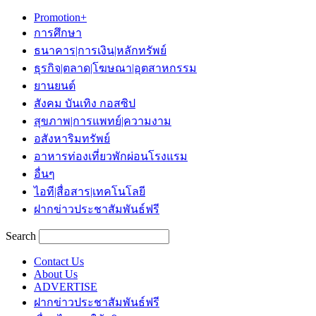
Promotion+
การศึกษา
ธนาคาร|การเงิน|หลักทรัพย์
ธุรกิจ|ตลาด|โฆษณา|อุตสาหกรรม
ยานยนต์
สังคม บันเทิง กอสซิป
สุขภาพ|การแพทย์|ความงาม
อสังหาริมทรัพย์
อาหารท่องเที่ยวพักผ่อนโรงแรม
อื่นๆ
ไอที|สื่อสาร|เทคโนโลยี
ฝากข่าวประชาสัมพันธ์ฟรี
Search
Contact Us
About Us
ADVERTISE
ฝากข่าวประชาสัมพันธ์ฟรี