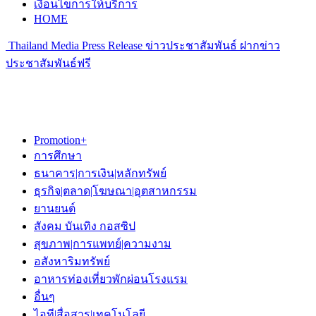
เงื่อนไขการให้บริการ
HOME
Thailand Media Press Release ข่าวประชาสัมพันธ์ ฝากข่าว
ประชาสัมพันธ์ฟรี
Promotion+
การศึกษา
ธนาคาร|การเงิน|หลักทรัพย์
ธุรกิจ|ตลาด|โฆษณา|อุตสาหกรรม
ยานยนต์
สังคม บันเทิง กอสซิป
สุขภาพ|การแพทย์|ความงาม
อสังหาริมทรัพย์
อาหารท่องเที่ยวพักผ่อนโรงแรม
อื่นๆ
ไอที|สื่อสาร|เทคโนโลยี