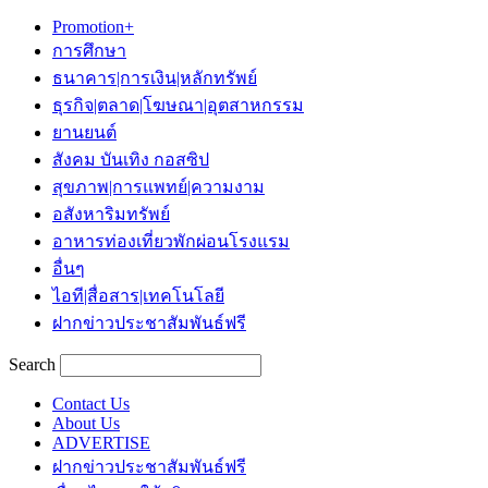
Promotion+
การศึกษา
ธนาคาร|การเงิน|หลักทรัพย์
ธุรกิจ|ตลาด|โฆษณา|อุตสาหกรรม
ยานยนต์
สังคม บันเทิง กอสซิป
สุขภาพ|การแพทย์|ความงาม
อสังหาริมทรัพย์
อาหารท่องเที่ยวพักผ่อนโรงแรม
อื่นๆ
ไอที|สื่อสาร|เทคโนโลยี
ฝากข่าวประชาสัมพันธ์ฟรี
Search
Contact Us
About Us
ADVERTISE
ฝากข่าวประชาสัมพันธ์ฟรี