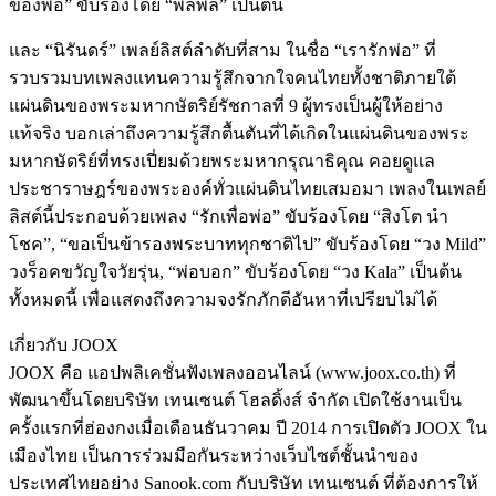
ของพ่อ” ขับร้องโดย “พลพล” เป็นต้น
และ “นิรันดร์” เพลย์ลิสต์ลำดับที่สาม ในชื่อ “เรารักพ่อ” ที่
รวบรวมบทเพลงแทนความรู้สึกจากใจคนไทยทั้งชาติภายใต้
แผ่นดินของพระมหากษัตริย์รัชกาลที่ 9 ผู้ทรงเป็นผู้ให้อย่าง
แท้จริง บอกเล่าถึงความรู้สึกตื้นตันที่ได้เกิดในแผ่นดินของพระ
มหากษัตริย์ที่ทรงเปี่ยมด้วยพระมหากรุณาธิคุณ คอยดูแล
ประชาราษฎร์ของพระองค์ทั่วแผ่นดินไทยเสมอมา เพลงในเพลย์
ลิสต์นี้ประกอบด้วยเพลง “รักเพื่อพ่อ” ขับร้องโดย “สิงโต นำ
โชค”, “ขอเป็นข้ารองพระบาททุกชาติไป” ขับร้องโดย “วง Mild”
วงร็อคขวัญใจวัยรุ่น, “พ่อบอก” ขับร้องโดย “วง Kala” เป็นต้น
ทั้งหมดนี้ เพื่อแสดงถึงความจงรักภักดีอันหาที่เปรียบไม่ได้
เกี่ยวกับ JOOX
JOOX คือ แอปพลิเคชั่นฟังเพลงออนไลน์ (www.joox.co.th) ที่
พัฒนาขึ้นโดยบริษัท เทนเซนต์ โฮลดิ้งส์ จำกัด เปิดใช้งานเป็น
ครั้งแรกที่ฮ่องกงเมื่อเดือนธันวาคม ปี 2014 การเปิดตัว JOOX ใน
เมืองไทย เป็นการร่วมมือกันระหว่างเว็บไซต์ชั้นนำของ
ประเทศไทยอย่าง Sanook.com กับบริษัท เทนเซนต์ ที่ต้องการให้