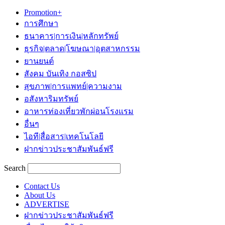
Promotion+
การศึกษา
ธนาคาร|การเงิน|หลักทรัพย์
ธุรกิจ|ตลาด|โฆษณา|อุตสาหกรรม
ยานยนต์
สังคม บันเทิง กอสซิป
สุขภาพ|การแพทย์|ความงาม
อสังหาริมทรัพย์
อาหารท่องเที่ยวพักผ่อนโรงแรม
อื่นๆ
ไอที|สื่อสาร|เทคโนโลยี
ฝากข่าวประชาสัมพันธ์ฟรี
Search
Contact Us
About Us
ADVERTISE
ฝากข่าวประชาสัมพันธ์ฟรี