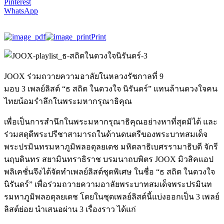
Pinterest
WhatsApp
Print
JOOX ร่วมถวายความอาลัยในหลวงรัชกาลที่ 9
มอบ 3 เพลย์ลิสต์ “ธ สถิต ในดวงใจ นิรันดร์” แทนล้านดวงใจคน
ไทยน้อมรำลึกในพระมหากรุณาธิคุณ
เพื่อเป็นการสำนึกในพระมหากรุณาธิคุณอย่างหาที่สุดมิได้ และ
ร่วมสดุดีพระปรีชาสามารถในด้านดนตรีของพระบาทสมเด็จ
พระปรมินทรมหาภูมิพลอดุลยเดช มหิตลาธิเบศรรามาธิบดี จักรี
นฤบดินทร สยามินทราธิราช บรมนาถบพิตร JOOX มิวสิคแอป
พลิเคชั่นจึงได้จัดทำเพลย์ลิสต์ชุดพิเศษ ในชื่อ “ธ สถิต ในดวงใจ
นิรันดร์” เพื่อร่วมถวายความอาลัยพระบาทสมเด็จพระปรมินท
รมหาภูมิพลอดุลยเดช โดยในชุดเพลย์ลิสต์นี้แบ่งออกเป็น 3 เพลย์
ลิสต์ย่อย นำเสนอผ่าน 3 เรื่องราว ได้แก่