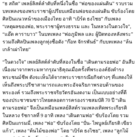
“ธ สถิต” เพลย์ลิสต์ลำดับที่หนึ่งในชื่อ “พ่อของแผ่นดิน” รวบรวม
บทเพลงของพระราชาผู้เปรียบเสมือนพ่อของแผ่นดิน ขับร้องโดย
ศิลปินแนวหน้าของเมืองไทย อาทิ “เบิร์ด ธงไชย” กับเพลง
“เหตุผลของพ่อ, พระราชาผู้ทรงธรรม และ ในหลวงในดวงใจ”,
“แอ๊ด คาราบาว” ในบทเพลง “พ่อภูมิพล และ ผู้ปิดทองหลังพระ”
รวมถึงศิลปินเพลงลูกทุ่งชื่อดัง “ก๊อท จักรพันธ์” กับบทเพลง “ล้น
เกล้าเผ่าไทย”
“ในดวงใจ” เพลย์ลิสต์ลำดับที่สองในชื่อ “เดินตามรอยพ่อ” อันสืบ
เนื่องมาจากพระมหากรุณาธิคุณเมื่อครั้งที่พระองค์ยังดำรง
พระชนม์ชีพ ดังจะเห็นได้จากพระราชกรณียกิจต่างๆ ที่แสดงให้
เห็นถึงพระปรีชาสามารถและพระอัจฉริยภาพรอบด้านของ
พระองค์ รวมถึงพระราชจริยวัตรอันงดงาม เป็นแบบอย่างที่ดี
ของประชาชนชาวไทยตลอดการครองราชสมบัติ 70 ปี “เดิน
ตามรอยพ่อ” จึงเป็นเหมือนเพลย์ลิสต์รวมเพลงเทิดพระเกียรติ
ในหลวง รัชกาลที่ 9 อาทิ เพลง “เดินตามพ่อ” ขับร้องโดย รวม
ศิลปินแกรมมี่, เพลง “พ่อ” ขับร้องโดย “ปั่น- ไพบูลย์เกียรติ เขียว
แก้ว”, เพลง “ต้นไม้ของพ่อ” โดย “เบิร์ด ธงไชย”, เพลง “ลูกไม้