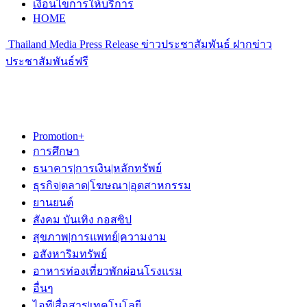
เงื่อนไขการให้บริการ
HOME
Thailand Media Press Release ข่าวประชาสัมพันธ์ ฝากข่าว
ประชาสัมพันธ์ฟรี
Promotion+
การศึกษา
ธนาคาร|การเงิน|หลักทรัพย์
ธุรกิจ|ตลาด|โฆษณา|อุตสาหกรรม
ยานยนต์
สังคม บันเทิง กอสซิป
สุขภาพ|การแพทย์|ความงาม
อสังหาริมทรัพย์
อาหารท่องเที่ยวพักผ่อนโรงแรม
อื่นๆ
ไอที|สื่อสาร|เทคโนโลยี