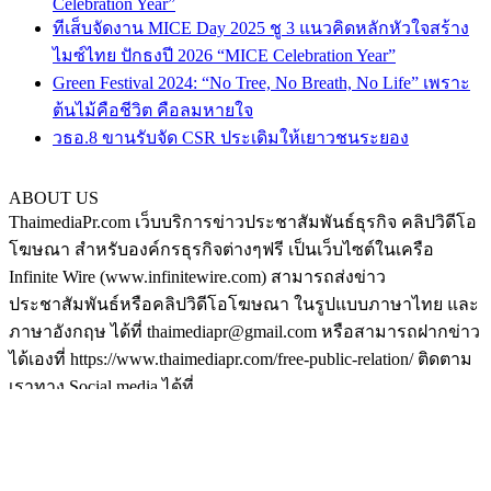
Celebration Year”
ทีเส็บจัดงาน MICE Day 2025 ชู 3 แนวคิดหลักหัวใจสร้าง
ไมซ์ไทย ปักธงปี 2026 “MICE Celebration Year”
Green Festival 2024: “No Tree, No Breath, No Life” เพราะ
ต้นไม้คือชีวิต คือลมหายใจ
วธอ.8 ขานรับจัด CSR ประเดิมให้เยาวชนระยอง
ABOUT US
ThaimediaPr.com เว็บบริการข่าวประชาสัมพันธ์ธุรกิจ คลิปวิดีโอ
โฆษณา สำหรับองค์กรธุรกิจต่างๆฟรี เป็นเว็บไซต์ในเครือ
Infinite Wire (www.infinitewire.com) สามารถส่งข่าว
ประชาสัมพันธ์หรือคลิปวิดีโอโฆษณา ในรูปแบบภาษาไทย และ
ภาษาอังกฤษ ได้ที่ thaimediapr@gmail.com หรือสามารถฝากข่าว
ได้เองที่ https://www.thaimediapr.com/free-public-relation/ ติดตาม
เราทาง Social media ได้ที่
http://www.facebook.com/BokLaoKhaoPr
https://plus.google.com/u/0/117075194708380101540/posts
http://www.pinterest.com/thaimediapr/
https://twitter.com/ThaimediaPr
FOLLOW US