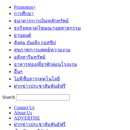
Promotion+
การศึกษา
ธนาคาร|การเงิน|หลักทรัพย์
ธุรกิจ|ตลาด|โฆษณา|อุตสาหกรรม
ยานยนต์
สังคม บันเทิง กอสซิป
สุขภาพ|การแพทย์|ความงาม
อสังหาริมทรัพย์
อาหารท่องเที่ยวพักผ่อนโรงแรม
อื่นๆ
ไอที|สื่อสาร|เทคโนโลยี
ฝากข่าวประชาสัมพันธ์ฟรี
Search
Contact Us
About Us
ADVERTISE
ฝากข่าวประชาสัมพันธ์ฟรี