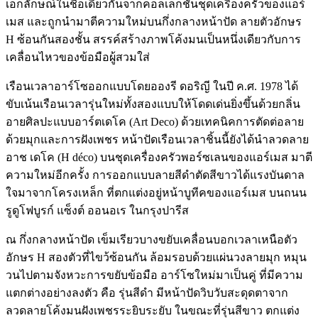
เอกลักษณ์ในชื่อเดียวกันจากคอลเลกชั่นชุดเครื่องครัวของแอร์
เมส และถูกนำมาตีความใหม่บนกึ่งกลางหน้าปัด ลายตัวอักษร
H ซ้อนกันสองชั้น สรรค์สร้างภาพโค้งมนเป็นหนึ่งเดียวกับการ
เคลื่อนไหวของข้อมือผู้สวมใส่
เรือนเวลาอาร์โซออกแบบโดยอองรี ดอริญี ในปี ค.ศ. 1978 ได้
ขับเน้นเรือนเวลารุ่นใหม่ทั้งสองแบบให้โดดเด่นยิ่งขึ้นด้วยกลิ่น
อายศิลปะแบบอาร์ตเดโค (Art Deco) ด้วยเทคนิคการตัดต่อลาย
ด้วยมุกและการฝังเพชร หน้าปัดเรือนเวลาชิ้นนี้ยังได้นำลวดลาย
อาช เดโค (H déco) บนชุดเครื่องครัวพอร์ซเลนของแอร์เมส มาตี
ความใหม่อีกครั้ง การออกแบบลายสีดำตัดสีขาวได้แรงบันดาล
ใจมาจากโครงเหล็ก ที่ตกแต่งอยู่หน้าบูทีคของแอร์เมส บนถนน
รูดูโฟบูรก์ แซ็งต์ ออนอเร ในกรุงปารีส
ณ กึ่งกลางหน้าปัด เข็มเรียวบางขยับเคลื่อนบอกเวลาเหนือตัว
อักษร H สองตัวที่ไขว้ซ้อนกัน ล้อมรอบด้วยแผ่นวงลายมุก หมุน
วนไปตามจังหวะการขยับข้อมือ อาร์โซใหม่มาเป็นคู่ ที่มีความ
แตกต่างอย่างลงตัว คือ รุ่นสีดำ มีหน้าปัดวิบวับสะดุดตาจาก
ลวดลายโค้งมนฝังเพชรระยิบระยับ ในขณะที่รุ่นสีขาว ตกแต่ง