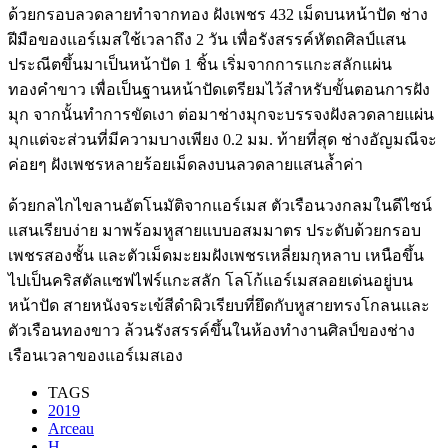
ด้วยกรอบลวดลายทำจากทอง ฝังเพชร 432 เม็ดบนหน้าปัด ช่าง
ฝีมือของแอร์เมสใช้เวลาถึง 2 วัน เพื่อรังสรรค์หัตถศิลป์แสน
ประณีตขึ้นมาเป็นหน้าปัด 1 ชิ้น เริ่มจากการแกะสลักแผ่น
ทองคำขาว เพื่อเป็นฐานหน้าปัดเตรียมไว้สำหรับขั้นตอนการฝัง
มุก จากนั้นทำการขัดเงา ต่อมาช่างมุกจะบรรจงฝังลวดลายแผ่น
มุกแต่จะส่วนที่มีความบางเพียง 0.2 มม. ท้ายที่สุด ช่างอัญมณีจะ
ค่อยๆ ฝังเพชรหลายร้อยเม็ดลงบนลวดลายแสนล้ำค่า
ด้วยกลไกไขลานอัตโนมัติจากแอร์เมส ตัวเรือนวงกลมในดีไซน์
แสนเรียบง่าย มาพร้อมหูสายแบบอสมมาตร ประดับด้วยกรอบ
เพชรสองชั้น และตัวเม็ดมะยมฝังเพชรเหลี่ยมกุหลาบ เหนือขึ้น
ไปเป็นคริสตัลแซฟไฟร์แกะสลัก โลโก้แอร์เมสลอยเด่นอยู่บน
หน้าปัด สายหนังจระเข้สีดำผิวเรียบที่ยึดกับหูสายทรงโกลนและ
ตัวเรือนทองขาว ล้วนรังสรรค์ขึ้นในห้องทำงานศิลป์ของช่าง
เรือนเวลาของแอร์เมสเอง
TAGS
2019
Arceau
H