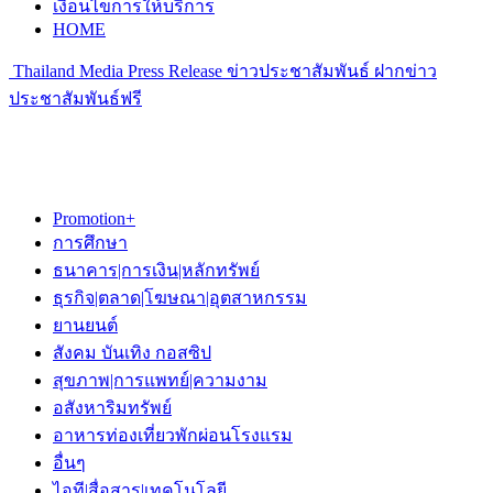
เงื่อนไขการให้บริการ
HOME
Thailand Media Press Release ข่าวประชาสัมพันธ์ ฝากข่าว
ประชาสัมพันธ์ฟรี
Promotion+
การศึกษา
ธนาคาร|การเงิน|หลักทรัพย์
ธุรกิจ|ตลาด|โฆษณา|อุตสาหกรรม
ยานยนต์
สังคม บันเทิง กอสซิป
สุขภาพ|การแพทย์|ความงาม
อสังหาริมทรัพย์
อาหารท่องเที่ยวพักผ่อนโรงแรม
อื่นๆ
ไอที|สื่อสาร|เทคโนโลยี