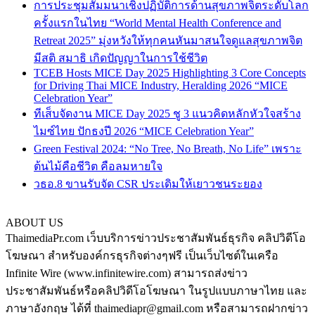
การประชุมสัมมนาเชิงปฏิบัติการด้านสุขภาพจิตระดับโลก
ครั้งแรกในไทย “World Mental Health Conference and
Retreat 2025” มุ่งหวังให้ทุกคนหันมาสนใจดูแลสุขภาพจิต
มีสติ สมาธิ เกิดปัญญาในการใช้ชีวิต
TCEB Hosts MICE Day 2025 Highlighting 3 Core Concepts
for Driving Thai MICE Industry, Heralding 2026 “MICE
Celebration Year”
ทีเส็บจัดงาน MICE Day 2025 ชู 3 แนวคิดหลักหัวใจสร้าง
ไมซ์ไทย ปักธงปี 2026 “MICE Celebration Year”
Green Festival 2024: “No Tree, No Breath, No Life” เพราะ
ต้นไม้คือชีวิต คือลมหายใจ
วธอ.8 ขานรับจัด CSR ประเดิมให้เยาวชนระยอง
ABOUT US
ThaimediaPr.com เว็บบริการข่าวประชาสัมพันธ์ธุรกิจ คลิปวิดีโอ
โฆษณา สำหรับองค์กรธุรกิจต่างๆฟรี เป็นเว็บไซต์ในเครือ
Infinite Wire (www.infinitewire.com) สามารถส่งข่าว
ประชาสัมพันธ์หรือคลิปวิดีโอโฆษณา ในรูปแบบภาษาไทย และ
ภาษาอังกฤษ ได้ที่ thaimediapr@gmail.com หรือสามารถฝากข่าว