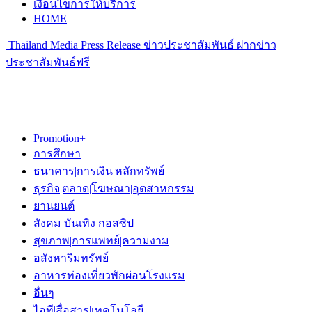
เงื่อนไขการให้บริการ
HOME
Thailand Media Press Release ข่าวประชาสัมพันธ์ ฝากข่าว
ประชาสัมพันธ์ฟรี
Promotion+
การศึกษา
ธนาคาร|การเงิน|หลักทรัพย์
ธุรกิจ|ตลาด|โฆษณา|อุตสาหกรรม
ยานยนต์
สังคม บันเทิง กอสซิป
สุขภาพ|การแพทย์|ความงาม
อสังหาริมทรัพย์
อาหารท่องเที่ยวพักผ่อนโรงแรม
อื่นๆ
ไอที|สื่อสาร|เทคโนโลยี