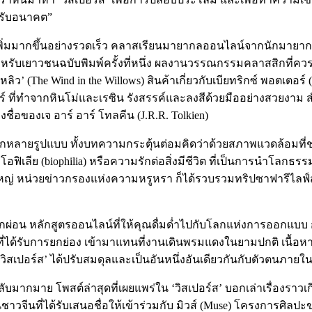
รับอนาคต”
พิ่มมากขึ้นอย่างรวดเร็ว คลาสเรียนมายากลออนไลน์จากนักมายากล
รับเยาวชนฉบับพิมพ์ครั้งที่หนึ่ง ผลงานวรรณกรรมคลาสสิกที่ควรค่า
’ (The Wind in the Willows) สินค้าเกี่ยวกับเบียทริกซ์ พอตเตอร์ (Be
ที่ทำจากหินโม่และเรซิน รังสรรค์และลงสีด้วยมืออย่างสวยงาม ส
งชื่อของเจ อาร์ อาร์ โทลคีน (J.R.R. Tolkien)
ากหลายรูปแบบ ทั้งบทความกระตุ้นต่อมคิดว่าด้วยสภาพแวดล้อมที่
เลีย (biophilia) หรือความรักต่อสิ่งมีชีวิต ที่เป็นการนำโลกธ
หญ่ หน่วยข่าวกรองแห่งความหรูหรา ก็ได้รวบรวมทริปซาฟารีไลฟ์
ักผ่อน หลักสูตรออนไลน์ที่ให้คุณดื่มด่ำไปกับโลกแห่งการออกแบ
ี่ได้รับการยกย่อง เข้ามาแทนที่งานเดินพรมแดงในยามปกติ เนื้อห
 ‘วิสเปอร์ส’ ได้ปรับสมดุลและเป็นอันหนึ่งอันเดียวกันกับตัวตนภา
มากมาย โพสต์ล่าสุดที่เผยแพร่ใน ‘วิสเปอร์ส’ บอกเล่าเรื่องราวเกี่
ปินชาวจีนที่ได้รับเสนอชื่อให้เข้าร่วมกับ มิวส์ (Muse) โครงกา