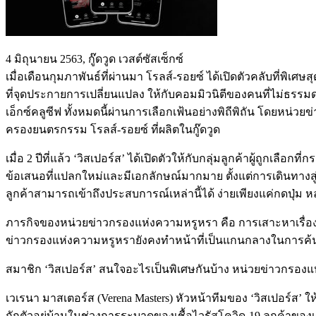
4 มิถุนายน 2563, กู๊ดวูด เวสต์ซัสเซ็กซ์
เมื่อเดือนกุมภาพันธ์ที่ผ่านมา โรลส์-รอยซ์ ได้เปิดตัวคลับที่พิเ
ที่จุดประกายการเปลี่ยนแปลง ให้กับคอมมิวนิตีของคนที่ไม่ธรรม
เอ็กซ์คลูซีฟ ทั้งหมดนี้ผ่านการเลือกเฟ้นอย่างพิถีพิถัน โดยหน่วย
ครองยนตรกรรม โรลส์-รอยซ์ ที่ผลิตในกู๊ดวูด
เมื่อ 2 ปีที่แล้ว ‘วิสเปอร์ส’ ได้เปิดตัวให้กับกลุ่มลูกค้าผู้ถูกเล
ข้อเสนอที่แปลกใหม่และมีเอกลักษณ์มากมาย ตั้งแต่การเดินท
ลูกค้าสามารถเข้าถึงประสบการณ์เหล่านี้ได้ ง่ายเพียงแค่กดปุ่ม
ภารกิจของหน่วยข่าวกรองแห่งความหรูหรา คือ การเสาะหาเรื่อ
ข่าวกรองแห่งความหรูหรายังคงทำหน้าที่เป็นแกนกลางในการค้น
สมาชิก ‘วิสเปอร์ส’ สนใจอะไรเป็นพิเศษกันบ้าง หน่วยข่าวกรองแ
เวเรนา มาสเตอร์ส (Verena Masters) หัวหน้าทีมของ ‘วิสเปอร์ส
กักตัวอยู่บ้านในช่วงการระบาดของเชื้อไวรัสโควิด-19 ลูกค้าของเ