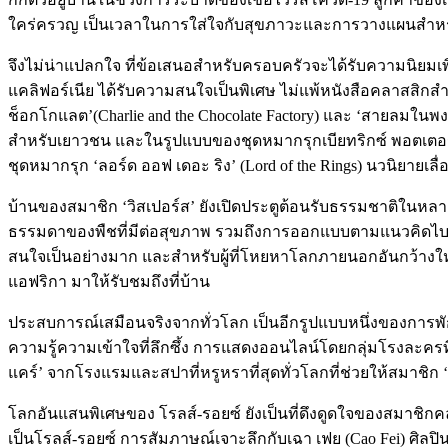
ใคร่ครวญ เป็นเวลาในการใส่ใจกับสุขภาวะและการวางแผนสำห
จึงไม่น่าแปลกใจ ที่ข้อเสนอสำหรับครอบครัวจะได้รับความนิยมเ
แคลิฟอร์เนีย ได้รับความสนใจเป็นพิเศษ ไม่แพ้หนังสือคลาสสิกสำห
ช็อกโกแลต’(Charlie and the Chocolate Factory) และ ‘สายลมในพงหลิว
สำหรับเยาวชน และในรูปแบบของชุดหมากรุกเบียทริกซ์ พอตเตอร์ 
ชุดหมากรุก ‘ลอร์ด ออฟ เดอะ ริง’ (Lord of the Rings) นวนิยายเลื่อ
บ้านของสมาชิก ‘วิสเปอร์ส’ ยังเปิดประตูต้อนรับธรรมชาติในหล
ธรรมดาของพืชที่มีต่อสุขภาพ รวมถึงการออกแบบตามแนวคิดไบโอฟิ
สนใจเป็นอย่างมาก และสำหรับผู้ที่โหยหาโลกภายนอกอันกว้างใ
แอฟริกา มาให้รับชมถึงที่บ้าน
ประสบการณ์เสมือนจริงจากทั่วโลก เป็นอีกรูปแบบหนึ่งของการพ
ความรู้ความเข้าใจที่ลึกซึ้ง การแสดงออนไลน์โดยกลุ่มโรงละครท
แคร์’ จากโรงแรมและสปาที่หรูหราที่สุดทั่วโลกที่ช่วยให้สมาชิก
โลกอันแสนพิเศษของ โรลส์-รอยซ์ ยังเป็นที่ดึงดูดใจของสมาชิกคลับ
เป็นโรลส์-รอยซ์ การสัมภาษณ์เจาะลึกกับเฉา เฟย (Cao Fei) ศิล