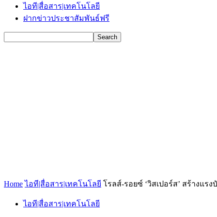
ไอที|สื่อสาร|เทคโนโลยี
ฝากข่าวประชาสัมพันธ์ฟรี
Home
ไอที|สื่อสาร|เทคโนโลยี
โรลส์-รอยซ์ ‘วิสเปอร์ส’ สร้างแรงบ
ไอที|สื่อสาร|เทคโนโลยี