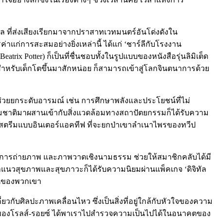
 ที่ส่งเสียงเรียกมาจากปราสาทเวทมนตร์อันโด่งดังใน
แก่การสะสมอย่างยิ่งเหล่านี้ ได้แก่ ‘ชาร์ลีกับโรงงาน
atrix Potter) ก็เป็นที่ชื่นชอบทั้งในรูปแบบของหนังสือรุ่นลิมิเต็ด
ำหรับเด็กโตขึ้นมาสักหน่อย ก็สามารถเข้าสู่โลกจินตนาการด้วย
ช่วยยกระดับอารมณ์ เช่น การศึกษาพลังและประโยชน์ที่ไม่
รรมชาติมาผสานเข้ากับสิ่งแวดล้อมทางสถาปัตยกรรมก็ได้รับความ
สตรีมแบบอินเตอร์แอคทีฟ ที่จะยกป่าเขาลำเนาไพรของทวีป
บ การถ่ายภาพ และภาพวาดเชิงนามธรรม ช่วยให้สมาชิกคลับได้มี
าแนวสุขภาพและสุขภาวะก็ได้รับความนิยมผ่านแพ็คเกจ ‘ดิจิทัล
ยในของพวกเขา
ยวกับศิลปะภาพเคลื่อนไหว ซึ่งเป็นสิ่งที่อยู่ใกล้กับหัวใจของความ
รศิลปะของโรลส์-รอยซ์ ได้พาเราไปสำรวจความเป็นไปได้ในอนาคตของ