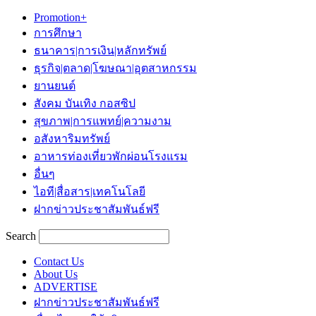
Promotion+
การศึกษา
ธนาคาร|การเงิน|หลักทรัพย์
ธุรกิจ|ตลาด|โฆษณา|อุตสาหกรรม
ยานยนต์
สังคม บันเทิง กอสซิป
สุขภาพ|การแพทย์|ความงาม
อสังหาริมทรัพย์
อาหารท่องเที่ยวพักผ่อนโรงแรม
อื่นๆ
ไอที|สื่อสาร|เทคโนโลยี
ฝากข่าวประชาสัมพันธ์ฟรี
Search
Contact Us
About Us
ADVERTISE
ฝากข่าวประชาสัมพันธ์ฟรี