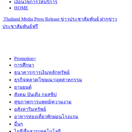
เงื่อนไขการให้บริการ
HOME
Thailand Media Press Release ข่าวประชาสัมพันธ์ ฝากข่าว
ประชาสัมพันธ์ฟรี
Promotion+
การศึกษา
ธนาคาร|การเงิน|หลักทรัพย์
ธุรกิจ|ตลาด|โฆษณา|อุตสาหกรรม
ยานยนต์
สังคม บันเทิง กอสซิป
สุขภาพ|การแพทย์|ความงาม
อสังหาริมทรัพย์
อาหารท่องเที่ยวพักผ่อนโรงแรม
อื่นๆ
ไอที|สื่อสาร|เทคโนโลยี