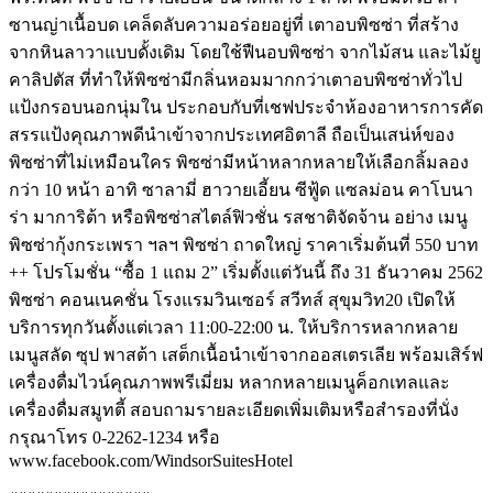
ซานญ่าเนื้อบด เคล็ดลับความอร่อยอยู่ที่ เตาอบพิซซ่า ที่สร้าง
จากหินลาวาแบบดั้งเดิม โดยใช้ฟืนอบพิซซ่า จากไม้สน และไม้ยู
คาลิปตัส ที่ทำให้พิซซ่ามีกลิ่นหอมมากกว่าเตาอบพิซซ่าทั่วไป
แป้งกรอบนอกนุ่มใน ประกอบกับที่เชฟประจำห้องอาหารการคัด
สรรแป้งคุณภาพดีนำเข้าจากประเทศอิตาลี ถือเป็นเสน่ห์ของ
พิซซ่าที่ไม่เหมือนใคร พิซซ่ามีหน้าหลากหลายให้เลือกลิ้มลอง
กว่า 10 หน้า อาทิ ซาลามี่ ฮาวายเอี้ยน ซีฟู้ด แซลม่อน คาโบนา
ร่า มาการิต้า หรือพิซซ่าสไตล์ฟิวชั่น รสชาติจัดจ้าน อย่าง เมนู
พิซซ่ากุ้งกระเพรา ฯลฯ พิซซ่า ถาดใหญ่ ราคาเริ่มต้นที่ 550 บาท
++ โปรโมชั่น “ซื้อ 1 แถม 2” เริ่มตั้งแต่วันนี้ ถึง 31 ธันวาคม 2562
พิซซ่า คอนเนคชั่น โรงแรมวินเซอร์ สวีทส์ สุขุมวิท20 เปิดให้
บริการทุกวันตั้งแต่เวลา 11:00-22:00 น. ให้บริการหลากหลาย
เมนูสลัด ซุป พาสต้า เสต็กเนื้อนำเข้าจากออสเตรเลีย พร้อมเสิร์ฟ
เครื่องดื่มไวน์คุณภาพพรีเมี่ยม หลากหลายเมนูค็อกเทลและ
เครื่องดื่มสมูทตี้ สอบถามรายละเอียดเพิ่มเติมหรือสำรองที่นั่ง
กรุณาโทร 0-2262-1234 หรือ
www.facebook.com/WindsorSuitesHotel