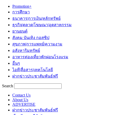
Promotion+
การศึกษา
ธนาคาร|การเงิน|หลักทรัพย์
ธุรกิจ|ตลาด|โฆษณา|อุตสาหกรรม
ยานยนต์
สังคม บันเทิง กอสซิป
สุขภาพ|การแพทย์|ความงาม
อสังหาริมทรัพย์
อาหารท่องเที่ยวพักผ่อนโรงแรม
อื่นๆ
ไอที|สื่อสาร|เทคโนโลยี
ฝากข่าวประชาสัมพันธ์ฟรี
Search
Contact Us
About Us
ADVERTISE
ฝากข่าวประชาสัมพันธ์ฟรี