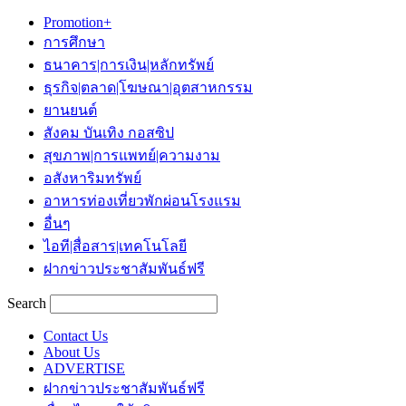
Promotion+
การศึกษา
ธนาคาร|การเงิน|หลักทรัพย์
ธุรกิจ|ตลาด|โฆษณา|อุตสาหกรรม
ยานยนต์
สังคม บันเทิง กอสซิป
สุขภาพ|การแพทย์|ความงาม
อสังหาริมทรัพย์
อาหารท่องเที่ยวพักผ่อนโรงแรม
อื่นๆ
ไอที|สื่อสาร|เทคโนโลยี
ฝากข่าวประชาสัมพันธ์ฟรี
Search
Contact Us
About Us
ADVERTISE
ฝากข่าวประชาสัมพันธ์ฟรี