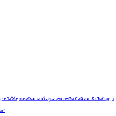
มุ่งหวังให้ทุกคนหันมาสนใจดูแลสุขภาพจิต มีสติ สมาธิ เกิดปัญญา
ar”