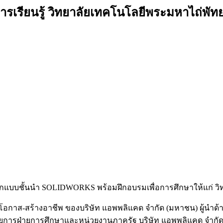
รียนรู้ วิทยาลัยเทคโนโลยีพระมหาไถ่พัท
บบชั้นนำ SOLIDWORKS พร้อมฝึกอบรมเพื่อการศึกษาให้แก่ วิทยาลั
สร้างโอกาส-สร้างอาชีพ ของบริษัท แอพพลิแคด จำกัด (มหาชน) ผู้น
นวยการฝ่ายการศึกษาและหน่วยงานภาครัฐ บริษัท แอพพลิแคด จำกัด