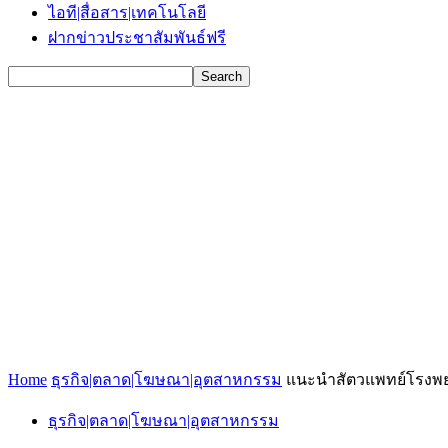
ไอที|สื่อสาร|เทคโนโลยี
ฝากข่าวประชาสัมพันธ์ฟรี
Home
ธุรกิจ|ตลาด|โฆษณา|อุตสาหกรรม
แนะนำสัตวแพทย์โรงพย
ธุรกิจ|ตลาด|โฆษณา|อุตสาหกรรม