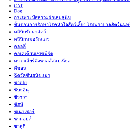
CAT
Dog
กระเพาะปัสสาวะอักเสบสุนัข
ขั้นตอนการรักษาโรคหัวใจสัตว์เลี้ยง โรงพยาบาลสัตว์นนทรี
คลินิกรักษาสัตว์
คลินิกหมอรักแมว
คอลลี่
คอเคเซียนเชพเพิร์ด
คาวาเลียร์คิงชาลส์สแปเนียล
คีชอน
ฉีดวัคซีนสุนัขแมว
ชาเป่ย
ชิบะอินุ
ชิวาวา
ชิสห์
ชเนาเซอร์
ซามอยด์
ซาลูกิ