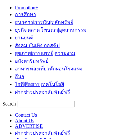
Promotion+
การศึกษา
ธนาคาร|การเงิน|หลักทรัพย์
ธุรกิจ|ตลาด|โฆษณา|อุตสาหกรรม
ยานยนต์
สังคม บันเทิง กอสซิป
สุขภาพ|การแพทย์|ความงาม
อสังหาริมทรัพย์
อาหารท่องเที่ยวพักผ่อนโรงแรม
อื่นๆ
ไอที|สื่อสาร|เทคโนโลยี
ฝากข่าวประชาสัมพันธ์ฟรี
Search
Contact Us
About Us
ADVERTISE
ฝากข่าวประชาสัมพันธ์ฟรี