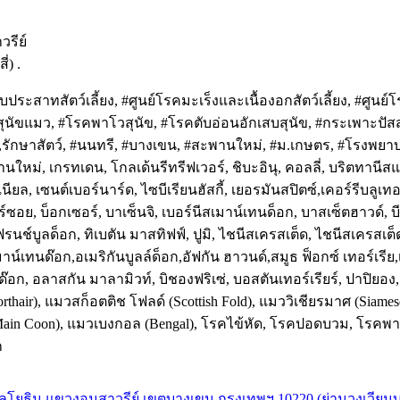
วรีย์
่) .
ประสาทสัตว์เลี้ยง, #ศูนย์โรคมะเร็งและเนื้องอกสัตว์เลี้ยง, #ศูนย์โ
ัคซีนสุนัขแมว, #โรคพาโวสุนัข, #โรคตับอ่อนอักเสบสุนัข, #กระเพาะ
,รักษาสัตว์, #นนทรี, #บางเขน, #สะพานใหม่, #ม.เกษตร, #โรงพยาบาลส
่, เกรทเดน, โกลเด้นรีทรีฟเวอร์, ชิบะอินุ, คอลลี่, บริตทานีสแปเนี
ยล, เซนต์เบอร์นาร์ด, ไซบีเรียนฮัสกี้, เยอรมันสปิตซ์,เคอร์รีบลูเทอร
ย, บ็อกเซอร์, บาเซ็นจิ, เบอร์นีสเมาน์เทนด็อก, บาสเซ็ตฮาวด์, บีเกิ
 เฟรนช์บูลด็อก, ทิเบตัน มาสทิฟฟ์, ปูมิ, ไชนีสเครสเต็ด, ไชนีสเครสเต็ด
น์เทนด๊อก,อเมริกันบูลล์ด็อก,อัฟกัน ฮาวนด์,สมูธ ฟ็อกซ์ เทอร์เรีย,เบ
ด๊อก, อลาสกัน มาลามิวท์, บิชองฟริเซ่, บอสตันเทอร์เรียร์, ปาปิยอง, 
horthair), แมวสก็อตติช โฟลด์ (Scottish Fold), แมววิเชียรมาศ (Si
น (Main Coon), แมวเบงกอล (Bengal), โรคไข้หัด, โรคปอดบวม, โรคพา
ก
พหลโยธิน แขวงอนุสาวรีย์ เขตบางเขน กรุงเทพฯ 10220 (ย่านวงเวียนบ