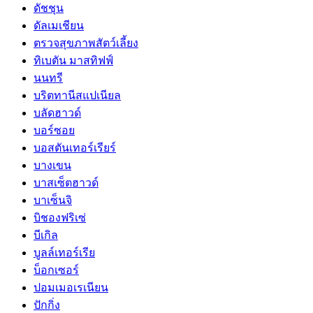
ดัชชุน
ดัลเมเชียน
ตรวจสุขภาพสัตว์เลี้ยง
ทิเบตัน มาสทิฟฟ์
นนทรี
บริตทานีสแปเนียล
บลัดฮาวด์
บอร์ซอย
บอสตันเทอร์เรียร์
บางเขน
บาสเซ็ตฮาวด์
บาเซ็นจิ
บิชองฟริเซ่
บีเกิล
บูลล์เทอร์เรีย
บ็อกเซอร์
ปอมเมอเรเนียน
ปักกิ่ง