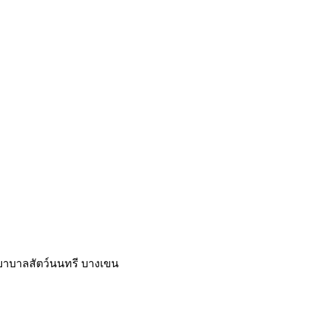
าบาลสัตว์นนทรี บางเขน