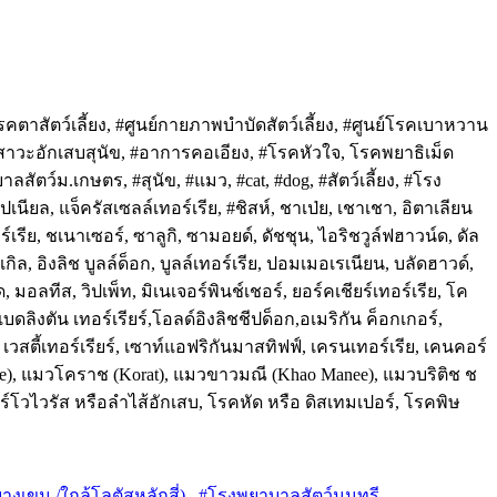
รคตาสัตว์เลี้ยง, #ศูนย์กายภาพบำบัดสัตว์เลี้ยง, #ศูนย์โรคเบาหวาน
ปัสสาวะอักเสบสุนัข, #อาการคอเอียง, #โรคหัวใจ, โรคพยาธิเม็ด
ัตว์ม.เกษตร, #สุนัข, #แมว, #cat, #dog, #สัตว์เลี้ยง, #โรง
ยล, แจ็ครัสเซลล์เทอร์เรีย, #ชิสห์, ชาเป่ย, เชาเชา, อิตาเลียน
์เรีย, ชเนาเซอร์, ซาลูกิ, ซามอยด์, ดัชชุน, ไอริชวูล์ฟฮาวน์ด, ดัล
ล, อิงลิช บูลล์ด็อก, บูลล์เทอร์เรีย, ปอมเมอเรเนียน, บลัดฮาวด์,
, มอลทีส, วิปเพ็ท, มิเนเจอร์พินช์เชอร์, ยอร์คเชียร์เทอร์เรีย, โค
ดลิงตัน เทอร์เรียร์,โอลด์อิงลิชชีปด็อก,อเมริกัน ค็อกเกอร์,
เวสตี้เทอร์เรียร์, เซาท์แอฟริกันมาสทิฟฟ์, เครนเทอร์เรีย, เคนคอร์
amese), แมวโคราช (Korat), แมวขาวมณี (Khao Manee), แมวบริติช ช
ร์โวไวรัส หรือลำไส้อักเสบ, โรคหัด หรือ ดิสเทมเปอร์, โรคพิษ
างเขน /ใกล้โลตัสหลักสี่) . #โรงพยาบาลสัตว์นนทรี