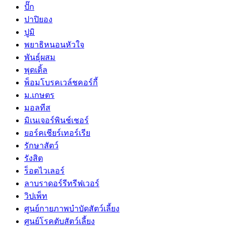
ปั๊ก
ปาปิยอง
ปูมิ
พยาธิหนอนหัวใจ
พันธุ์ผสม
พุดเดิ้ล
พ็อมโบรคเวล์ชคอร์กี้
ม.เกษตร
มอลทีส
มิเนเจอร์พินช์เชอร์
ยอร์คเชียร์เทอร์เรีย
รักษาสัตว์
รังสิต
ร็อตไวเลอร์
ลาบราดอร์รีทรีฟเวอร์
วิปเพ็ท
ศูนย์กายภาพบำบัดสัตว์เลี้ยง
ศูนย์โรคตับสัตว์เลี้ยง