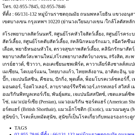
โทร. 02-955-7845, 02-955-7846
ที่ตั้ง : 66/131-132 หมู่บ้านราชตฤณมัย ถนนพหลโยธิน แขวงอนุสา
เขตบางเขน กรุงเทพฯ 10220 (ย่านวงเวียนบางเขน /ใกล้โลตัสหลักสี
#โรงพยาบาลสัตว์นนทรี, #ศูนย์โรคหัวใจสัตว์เลี้ยง, #ศูนย์โรคระบบ
สัตว์เลี้ยง, #ศูนย์โรคตับสัตว์เลี้ยง, #คลินิกหมอรักแมว, #ฉีดว
เลือด, พยาธิหนอนหัวใจ, ตรวจสุขภาพสัตว์เลี้ยง, คลินิกรักษาสัตว์
พยาบาลสัตว์สะพานใหม่,#โรงพยาบาลสัตว์บางเขน, #รังสิต, สะพานใหม
เกรย์ฮาวด์, ชิวาวา, คอเคเซียนเชพเพิร์ด, คาวาเลียร์คิงชาลส์สแปเนี
เมเชียน, โดเบอร์แมน, ไทยบางแก้ว, ไทยหลังอาน, อาคิตะอินุ, บอร์ซอ
ปั๊ก, เจแปนนิสชิน, คีชอน, ปักกิ่ง, พุดเดิ้ล, พ็อมโบรคเวล์ชคอร์กี้,
มอนดอร์, ร็อตไวเลอร์, ลาบราดอร์รีทรีฟเวอร์,เกรทเทอร์ สวิสส์ เมา
อเมริกันพิทบูลเทอร์เรีย, พันธุ์ผสม, เจแปนนิสสปิตซ์, เชดแลนด์ชิพ
โซ่, แมวเปอร์เซีย (Persian), แมวอเมริกัน ชอร์ตแฮร์ (American S
อร์ตแฮร์ (British Shorthair), แมวเอ็กโซติก (Exotic), แมวเมนคู
สุนัขบ้า, โรคเห็บหมัดสุนัข, สุนัขก็เป็นโรคเกี่ยวกับหมอรองกระดู
TAGS
02-955-7846 ที่ตั้ง : 66/131-132 หมู่บ้านราชตฤณมัย ถนน