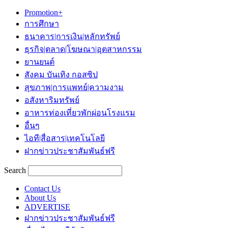
Promotion+
การศึกษา
ธนาคาร|การเงิน|หลักทรัพย์
ธุรกิจ|ตลาด|โฆษณา|อุตสาหกรรม
ยานยนต์
สังคม บันเทิง กอสซิป
สุขภาพ|การแพทย์|ความงาม
อสังหาริมทรัพย์
อาหารท่องเที่ยวพักผ่อนโรงแรม
อื่นๆ
ไอที|สื่อสาร|เทคโนโลยี
ฝากข่าวประชาสัมพันธ์ฟรี
Search
Contact Us
About Us
ADVERTISE
ฝากข่าวประชาสัมพันธ์ฟรี