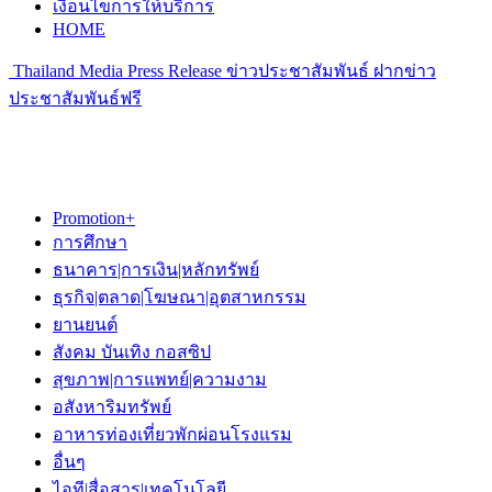
เงื่อนไขการให้บริการ
HOME
Thailand Media Press Release ข่าวประชาสัมพันธ์ ฝากข่าว
ประชาสัมพันธ์ฟรี
Promotion+
การศึกษา
ธนาคาร|การเงิน|หลักทรัพย์
ธุรกิจ|ตลาด|โฆษณา|อุตสาหกรรม
ยานยนต์
สังคม บันเทิง กอสซิป
สุขภาพ|การแพทย์|ความงาม
อสังหาริมทรัพย์
อาหารท่องเที่ยวพักผ่อนโรงแรม
อื่นๆ
ไอที|สื่อสาร|เทคโนโลยี