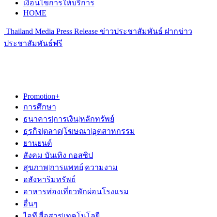
เงื่อนไขการให้บริการ
HOME
Thailand Media Press Release ข่าวประชาสัมพันธ์ ฝากข่าว
ประชาสัมพันธ์ฟรี
Promotion+
การศึกษา
ธนาคาร|การเงิน|หลักทรัพย์
ธุรกิจ|ตลาด|โฆษณา|อุตสาหกรรม
ยานยนต์
สังคม บันเทิง กอสซิป
สุขภาพ|การแพทย์|ความงาม
อสังหาริมทรัพย์
อาหารท่องเที่ยวพักผ่อนโรงแรม
อื่นๆ
ไอที|สื่อสาร|เทคโนโลยี