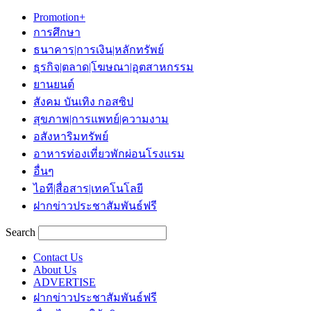
Promotion+
การศึกษา
ธนาคาร|การเงิน|หลักทรัพย์
ธุรกิจ|ตลาด|โฆษณา|อุตสาหกรรม
ยานยนต์
สังคม บันเทิง กอสซิป
สุขภาพ|การแพทย์|ความงาม
อสังหาริมทรัพย์
อาหารท่องเที่ยวพักผ่อนโรงแรม
อื่นๆ
ไอที|สื่อสาร|เทคโนโลยี
ฝากข่าวประชาสัมพันธ์ฟรี
Search
Contact Us
About Us
ADVERTISE
ฝากข่าวประชาสัมพันธ์ฟรี