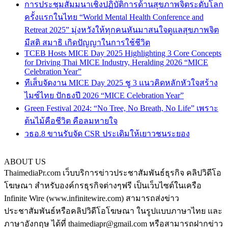
การประชุมสัมมนาเชิงปฏิบัติการด้านสุขภาพจิตระดับโลก
ครั้งแรกในไทย “World Mental Health Conference and
Retreat 2025” มุ่งหวังให้ทุกคนหันมาสนใจดูแลสุขภาพจิต
มีสติ สมาธิ เกิดปัญญาในการใช้ชีวิต
TCEB Hosts MICE Day 2025 Highlighting 3 Core Concepts
for Driving Thai MICE Industry, Heralding 2026 “MICE
Celebration Year”
ทีเส็บจัดงาน MICE Day 2025 ชู 3 แนวคิดหลักหัวใจสร้าง
ไมซ์ไทย ปักธงปี 2026 “MICE Celebration Year”
Green Festival 2024: “No Tree, No Breath, No Life” เพราะ
ต้นไม้คือชีวิต คือลมหายใจ
วธอ.8 ขานรับจัด CSR ประเดิมให้เยาวชนระยอง
ABOUT US
ThaimediaPr.com เว็บบริการข่าวประชาสัมพันธ์ธุรกิจ คลิปวิดีโอ
โฆษณา สำหรับองค์กรธุรกิจต่างๆฟรี เป็นเว็บไซต์ในเครือ
Infinite Wire (www.infinitewire.com) สามารถส่งข่าว
ประชาสัมพันธ์หรือคลิปวิดีโอโฆษณา ในรูปแบบภาษาไทย และ
ภาษาอังกฤษ ได้ที่ thaimediapr@gmail.com หรือสามารถฝากข่าว