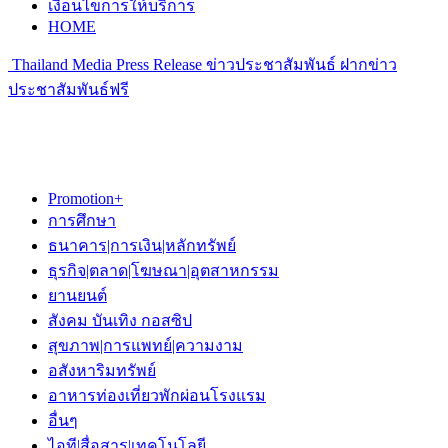
เงื่อนไขการให้บริการ
HOME
Thailand Media Press Release ข่าวประชาสัมพันธ์ ฝากข่าว
ประชาสัมพันธ์ฟรี
Promotion+
การศึกษา
ธนาคาร|การเงิน|หลักทรัพย์
ธุรกิจ|ตลาด|โฆษณา|อุตสาหกรรม
ยานยนต์
สังคม บันเทิง กอสซิป
สุขภาพ|การแพทย์|ความงาม
อสังหาริมทรัพย์
อาหารท่องเที่ยวพักผ่อนโรงแรม
อื่นๆ
ไอที|สื่อสาร|เทคโนโลยี