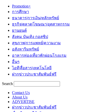
Promotion+
การศึกษา
ธนาคาร|การเงิน|หลักทรัพย์
ธุรกิจ|ตลาด|โฆษณา|อุตสาหกรรม
ยานยนต์
สังคม บันเทิง กอสซิป
สุขภาพ|การแพทย์|ความงาม
อสังหาริมทรัพย์
อาหารท่องเที่ยวพักผ่อนโรงแรม
อื่นๆ
ไอที|สื่อสาร|เทคโนโลยี
ฝากข่าวประชาสัมพันธ์ฟรี
Search
Contact Us
About Us
ADVERTISE
ฝากข่าวประชาสัมพันธ์ฟรี