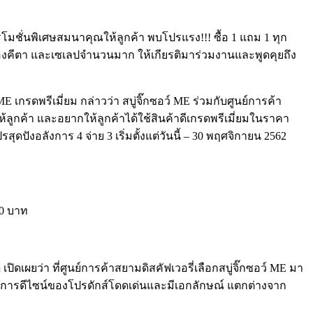
ดโปรโมชั่นพิเศษสมนาคุณให้ลูกค้า พบโปรแรง!!! ซื้อ 1 แถม 1 ทุก
ักร้องคีตา และเซเลปจำนวนมาก ให้เกียรติมาร่วมงานและพูดคุยถึง
ME เกรดพรีเมี่ยม กล่าวว่า สบู่จิ๊กซอว์ ME ร่วมกับศูนย์การค้า
ณให้ลูกค้า และอยากให้ลูกค้าได้ใช้สินค้าดีเกรดพรีเมี่ยมในราคา
ปังอลังการ 4 จ่าย 3 เริ่มตั้งแต่วันนี้ – 30 พฤศจิกายน 2562
80 บาท
ิดเผยว่า ที่ศูนย์การค้าสยามดิสคัฟเวอรี่เลือกสบู่จิ๊กซอว์ ME มา
คัญการดีไซน์ของโปรดักส์โดดเด่นและมีเอกลักษณ์ แตกต่างจาก