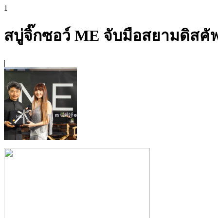
1
สบู่จิ๊กซอว์ ME จับมือสยามดิสคัฟ
|