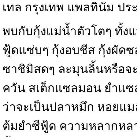
เทล กรุงเทพ แพลทินัม ประ
พบกับกุ้งแม่น้ำตัวโตๆ ทั้ง
ฟู้ดแซ่บๆ กุ้งอบชีส กุ้ง
ซาชิมิสดๆ ละมุนลิ้นหรื
ควัน สเต็กแซลมอน ยำแซล
ว่าจะเป็นปลาหมึก หอยแมลงภ
ต้มยำซีฟู้ด ความหลากหล