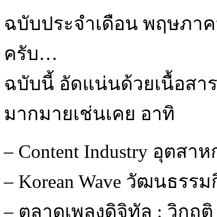
ฉบับประจำเดือน พฤษภาคม
ครับ…
ฉบับนี้ อัดแน่นด้วยเนื้อส
มากมายเช่นเคย อาทิ
– Content Industry อุตสา
– Korean Wave วัฒนธรรมก
– ตลาดเพลงดิจิทัล : วิกฤต