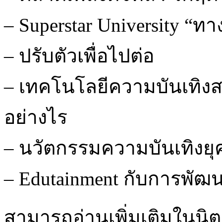
– Superstar University “ท
– ปรับตัวเพื่อไปต่อ
– เทคโนโลยีความบันเทิงส
อย่างไร
– นวัตกรรมความบันเทิงยุ
– Edutainment กับการพัฒน
สามารถอ่านเพิ่มเติมในนิ