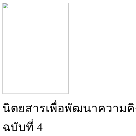
นิตยสารเพื่อพัฒนาความคิ
ฉบับที่ 4