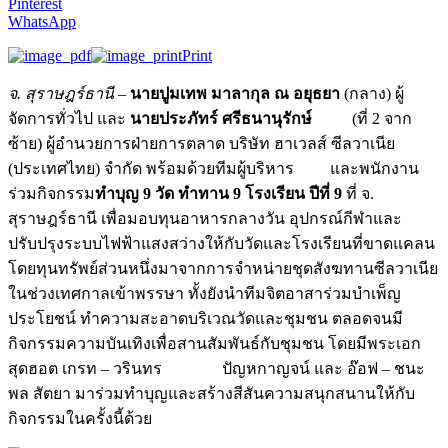
Pinterest
WhatsApp
Print
จ. สุราษฎร์ธานี
–
นายปูมเทพ มาลากุล ณ อยุธยา
(กลาง) ผู้
จัดการทั่วไป และ
นายประภัทร์ ศรีธนานุรักษ์
(ที่ 2 จาก
ซ้าย) ผู้อำนวยการฝ่ายการตลาด บริษัท ฮาเวลส์ ซีลวาเนีย
(ประเทศไทย) จำกัด พร้อมด้วยทีมผู้บริหาร และพนักงาน
ร่วมกิจกรรม
ทำบุญ 9 วัด ทำทาน 9 โรงเรียน ปีที่ 9
ที่ จ.
สุราษฎร์ธานี เพื่อมอบทุนอาหารกลางวัน อุปกรณ์กีฬาและ
ปรับปรุงระบบไฟฟ้าแสงสว่างให้กับวัดและโรงเรียนที่ขาดแคลน
โดยทุนทรัพย์ส่วนหนึ่งมาจากการจำหน่ายชุดสังฆทานซีลวาเนีย
ในช่วงเทศกาลเข้าพรรษา ทั้งยังนำทีมจิตอาสาร่วมบำเพ็ญ
ประโยชน์ ทำความสะอาดบริเวณวัดและชุมชน ตลอดจนมี
กิจกรรมความบันเทิงเพื่อสานสัมพันธ์กับชุมชน โดยมีพระเอก
สุดฮอต เกรท – วรินทร ปัญหกาญจน์ และ อ๊อฟ – ชนะ
พล สัตยา มาร่วมทำบุญและสร้างสีสันความสนุกสนานให้กับ
กิจกรรมในครั้งนี้ด้วย