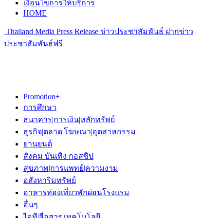
เงื่อนไขการให้บริการ
HOME
Thailand Media Press Release ข่าวประชาสัมพันธ์ ฝากข่าว
ประชาสัมพันธ์ฟรี
Promotion+
การศึกษา
ธนาคาร|การเงิน|หลักทรัพย์
ธุรกิจ|ตลาด|โฆษณา|อุตสาหกรรม
ยานยนต์
สังคม บันเทิง กอสซิป
สุขภาพ|การแพทย์|ความงาม
อสังหาริมทรัพย์
อาหารท่องเที่ยวพักผ่อนโรงแรม
อื่นๆ
ไอที|สื่อสาร|เทคโนโลยี