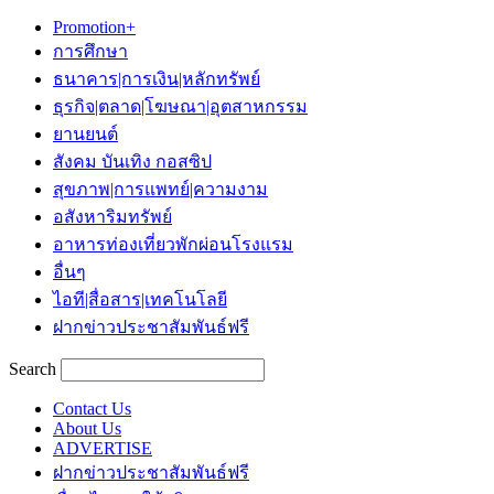
Promotion+
การศึกษา
ธนาคาร|การเงิน|หลักทรัพย์
ธุรกิจ|ตลาด|โฆษณา|อุตสาหกรรม
ยานยนต์
สังคม บันเทิง กอสซิป
สุขภาพ|การแพทย์|ความงาม
อสังหาริมทรัพย์
อาหารท่องเที่ยวพักผ่อนโรงแรม
อื่นๆ
ไอที|สื่อสาร|เทคโนโลยี
ฝากข่าวประชาสัมพันธ์ฟรี
Search
Contact Us
About Us
ADVERTISE
ฝากข่าวประชาสัมพันธ์ฟรี