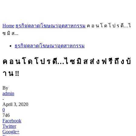
Home
ธุรกิจ|ตลาด|โฆษณา|อุตสาหกรรม
ค อ น โ ด โ ป ร ดี…ไ
ซ มิ ส...
ธุรกิจ|ตลาด|โฆษณา|อุตสาหกรรม
ค อ น โ ด โ ป ร ดี…ไ ซ มิ ส ส่ ง ฟ รี ถึ ง บ้
า น ‼️
By
admin
-
April 3, 2020
0
746
Facebook
Twitter
Google+