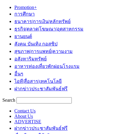
Promotion+
การศึกษา
ธนาคาร|การเงิน|หลักทรัพย์
ธุรกิจ|ตลาด|โฆษณา|อุตสาหกรรม
ยานยนต์
สังคม บันเทิง กอสซิป
สุขภาพ|การแพทย์|ความงาม
อสังหาริมทรัพย์
อาหารท่องเที่ยวพักผ่อนโรงแรม
อื่นๆ
ไอที|สื่อสาร|เทคโนโลยี
ฝากข่าวประชาสัมพันธ์ฟรี
Search
Contact Us
About Us
ADVERTISE
ฝากข่าวประชาสัมพันธ์ฟรี