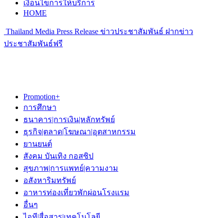
เงื่อนไขการให้บริการ
HOME
Thailand Media Press Release ข่าวประชาสัมพันธ์ ฝากข่าว
ประชาสัมพันธ์ฟรี
Promotion+
การศึกษา
ธนาคาร|การเงิน|หลักทรัพย์
ธุรกิจ|ตลาด|โฆษณา|อุตสาหกรรม
ยานยนต์
สังคม บันเทิง กอสซิป
สุขภาพ|การแพทย์|ความงาม
อสังหาริมทรัพย์
อาหารท่องเที่ยวพักผ่อนโรงแรม
อื่นๆ
ไอที|สื่อสาร|เทคโนโลยี